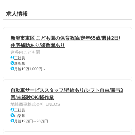
求人情報
新潟市東区 こども園の保育教諭/定年65歳/週休2日/
住宅補助あり/複数園あり
逢谷内こども園
正社員
新潟県
月給19万1,000円～
自動車サービススタッフ/昇給あり/シフト自由/賞与3
回/未経験OK/軽作業
地崎商事株式会社 ENEOS
正社員
山梨県
月給19万円～28万円