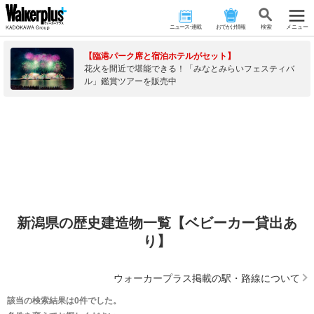
ニュース･連載
おでかけ情報
検 索
メニュー
【臨港パーク席と宿泊ホテルがセット】
花火を間近で堪能できる！「みなとみらいフェスティバ
ル」鑑賞ツアーを販売中
新潟県の歴史建造物一覧【ベビーカー貸出あ
り】
ウォーカープラス掲載の駅・路線について
該当の検索結果は0件でした。