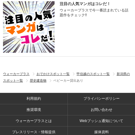
注目の人気マンガはコレだ！
ウォーカープラスで今一番読まれている話
題作をチェック!!
ウォーカープラス
おでかけスポット一覧
甲信越のスポット一覧
新潟県の
スポット一覧
歴史建造物
ベビーカー貸出あり
利用規約
プライバシーポリシー
推奨環境
お問い合わせ
ウォーカープラスとは
Webプッシュ通知について
プレスリリース・情報提供
媒体資料