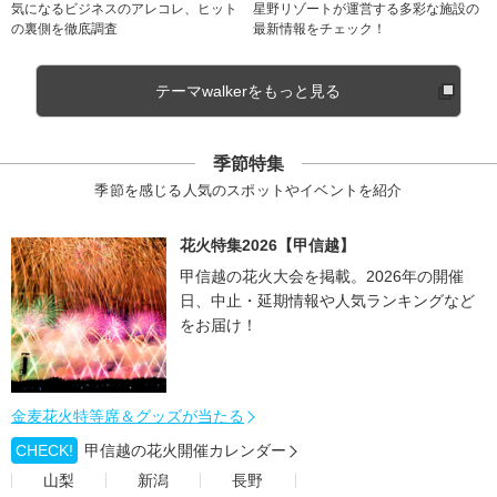
気になるビジネスのアレコレ、ヒット
星野リゾートが運営する多彩な施設の
の裏側を徹底調査
最新情報をチェック！
テーマwalkerをもっと見る
季節特集
季節を感じる人気のスポットやイベントを紹介
花火特集2026【甲信越】
甲信越の花火大会を掲載。2026年の開催
日、中止・延期情報や人気ランキングなど
をお届け！
金麦花火特等席＆グッズが当たる
CHECK!
甲信越の花火開催カレンダー
山梨
新潟
長野