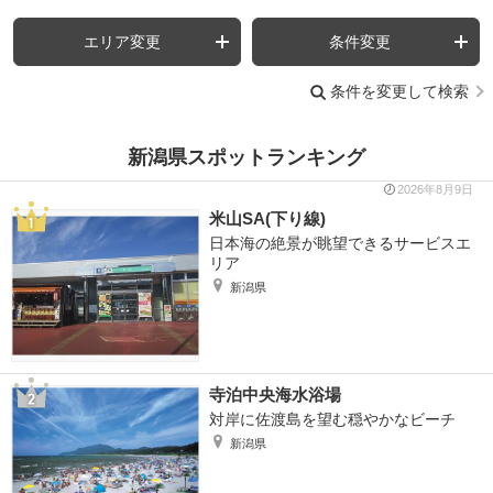
エリア変更
条件変更
条件を変更して検索
新潟県スポットランキング
2026年8月9日
米山SA(下り線)
日本海の絶景が眺望できるサービスエ
リア
新潟県
寺泊中央海水浴場
対岸に佐渡島を望む穏やかなビーチ
新潟県