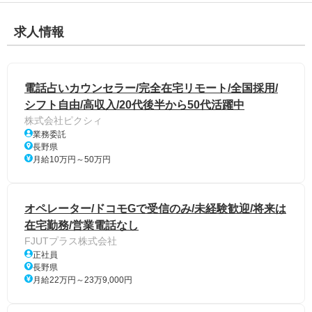
求人情報
電話占いカウンセラー/完全在宅リモート/全国採用/
シフト自由/高収入/20代後半から50代活躍中
株式会社ピクシィ
業務委託
長野県
月給10万円～50万円
オペレーター/ドコモGで受信のみ/未経験歓迎/将来は
在宅勤務/営業電話なし
FJUTプラス株式会社
正社員
長野県
月給22万円～23万9,000円