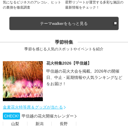
気になるビジネスのアレコレ、ヒット
星野リゾートが運営する多彩な施設の
の裏側を徹底調査
最新情報をチェック！
テーマwalkerをもっと見る
季節特集
季節を感じる人気のスポットやイベントを紹介
花火特集2026【甲信越】
甲信越の花火大会を掲載。2026年の開催
日、中止・延期情報や人気ランキングなど
をお届け！
金麦花火特等席＆グッズが当たる
CHECK!
甲信越の花火開催カレンダー
山梨
新潟
長野