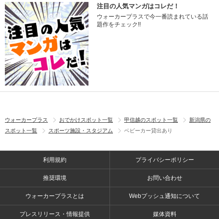
注目の人気マンガはコレだ！
ウォーカープラスで今一番読まれている話
題作をチェック!!
ウォーカープラス
おでかけスポット一覧
甲信越のスポット一覧
新潟県の
スポット一覧
スポーツ施設・スタジアム
ベビーカー貸出あり
利用規約
プライバシーポリシー
推奨環境
お問い合わせ
ウォーカープラスとは
Webプッシュ通知について
プレスリリース・情報提供
媒体資料