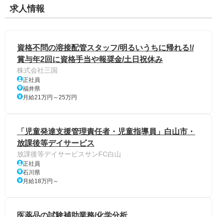
求人情報
資格不問の溶接配管スタッフ/明るいうちに帰れる!/
賞与年2回に資格手当や報奨金/土日祝休み
株式会社三国
正社員
福井県
月給21万円～25万円
「児童発達支援管理責任者・児童指導員」白山市・
放課後等デイサービス
放課後等デイサービスサンFC白山
正社員
石川県
月給18万円～
医薬品の試験補助業務/化学分析