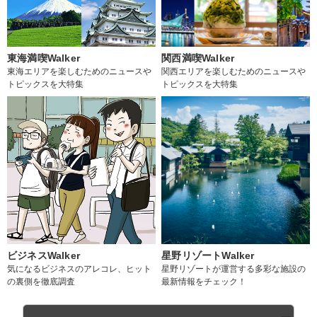
東海満喫Walker
関西満喫Walker
東海エリアを楽しむためのニュースや
関西エリアを楽しむためのニュースや
トピックスを大特集
トピックスを大特集
ビジネスWalker
星野リゾートWalker
気になるビジネスのアレコレ、ヒット
星野リゾートが運営する多彩な施設の
の裏側を徹底調査
最新情報をチェック！