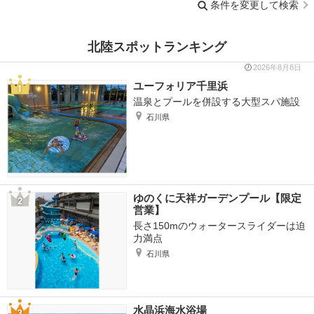
条件を変更して検索
北陸スポットランキング
2026年8月8日
ユーフォリア千里浜
温泉とプールを併設する大型スパ施設
石川県
ゆのくに天祥ガーデンプール【限定
営業】
長さ150mのウォータースライダーは迫
力満点
石川県
水晶浜海水浴場