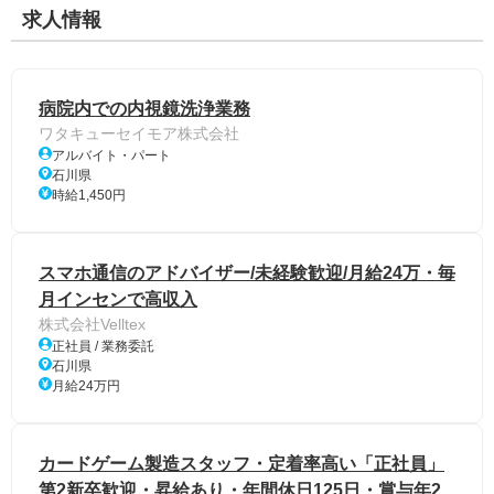
求人情報
病院内での内視鏡洗浄業務
ワタキューセイモア株式会社
アルバイト・パート
石川県
時給1,450円
スマホ通信のアドバイザー/未経験歓迎/月給24万・毎
月インセンで高収入
株式会社Velltex
正社員 / 業務委託
石川県
月給24万円
カードゲーム製造スタッフ・定着率高い「正社員」
第2新卒歓迎・昇給あり・年間休日125日・賞与年2