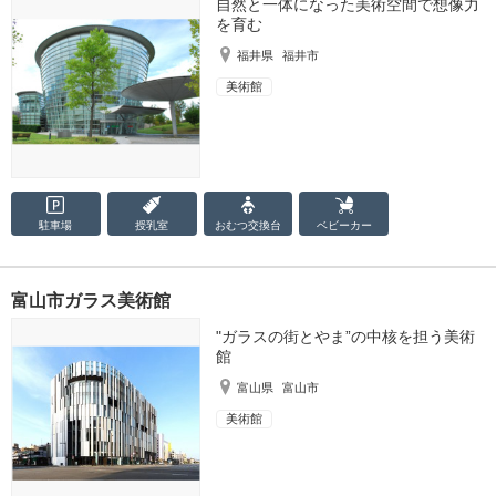
自然と一体になった美術空間で想像力
を育む
福井県
福井市
美術館
駐車場
授乳室
おむつ
交換台
ベビーカー
富山市ガラス美術館
"ガラスの街とやま”の中核を担う美術
館
富山県
富山市
美術館