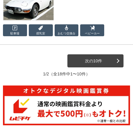
駐車場
授乳室
おむつ
交換台
ベビーカー
次の10件
1/2
（全18件中1〜10件）