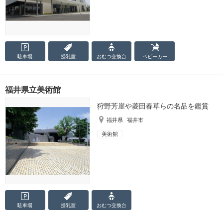
駐車場
授乳室
おむつ
交換台
ベビーカー
福井県立美術館
狩野芳崖や菱田春草らの名品を鑑賞
福井県
福井市
美術館
駐車場
授乳室
おむつ
交換台