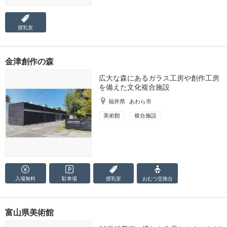
授乳室
金津創作の森
広大な森にあるガラス工房や創作工房
を備えた文化複合施設
福井県
あわら市
美術館
複合施設
入場無料
駐車場
授乳室
おむつ
交換台
富山県美術館