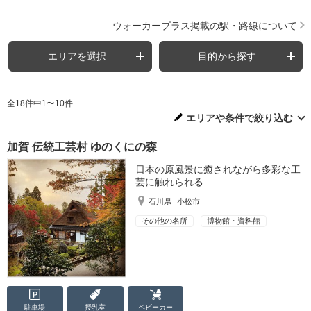
ウォーカープラス掲載の駅・路線について
エリアを選択
目的から探す
全18件中1〜10件
エリアや条件で絞り込む
加賀 伝統工芸村 ゆのくにの森
日本の原風景に癒されながら多彩な工
芸に触れられる
石川県
小松市
その他の名所
博物館・資料館
駐車場
授乳室
ベビーカー