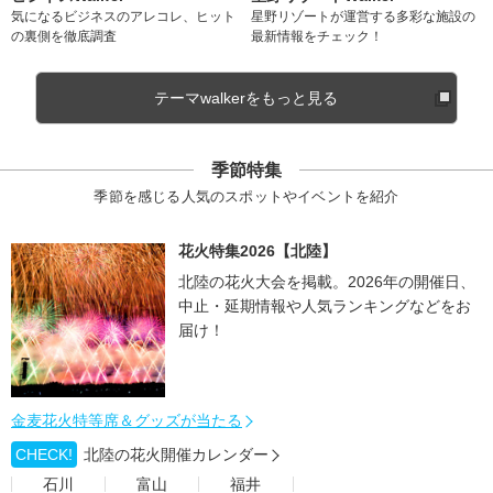
気になるビジネスのアレコレ、ヒット
星野リゾートが運営する多彩な施設の
の裏側を徹底調査
最新情報をチェック！
テーマwalkerをもっと見る
季節特集
季節を感じる人気のスポットやイベントを紹介
花火特集2026【北陸】
北陸の花火大会を掲載。2026年の開催日、
中止・延期情報や人気ランキングなどをお
届け！
金麦花火特等席＆グッズが当たる
CHECK!
北陸の花火開催カレンダー
石川
富山
福井