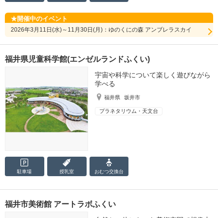
開催中のイベント
2026年3月11日(水)～11月30日(月)：ゆのくにの森 アンブレラスカイ
福井県児童科学館(エンゼルランドふくい)
宇宙や科学について楽しく遊びながら
学べる
福井県
坂井市
プラネタリウム・天文台
駐車場
授乳室
おむつ
交換台
福井市美術館 アートラボふくい