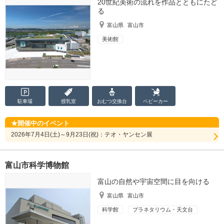
20世紀美術の流れを作品とともにたど
る
富山県
富山市
美術館
駐車場
授乳室
おむつ
交換台
ベビーカー
開催中のイベント
2026年7月4日(土)～9月23日(祝)：テオ・ヤンセン展
富山市科学博物館
富山の自然や宇宙空間に目を向ける
富山県
富山市
科学館
プラネタリウム・天文台