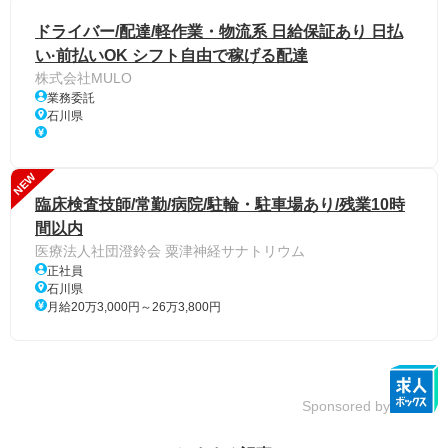
ドライバー/配達/軽作業・物流系 日給保証あり 日払
い·前払いOK シフト自由で稼げる配達
株式会社MULO
業務委託
石川県
NEW
臨床検査技師/常勤/病院/駐輪・駐車場あり/残業10時
間以内
医療法人社団澄鈴会 粟津神経サナトリウム
正社員
石川県
月給20万3,000円～26万3,800円
Sponsored by