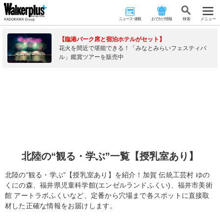
ニュース･連載
おでかけ情報
検 索
メニュー
【臨港パーク席と宿泊ホテルがセット】
花火を間近で堪能できる！「みなとみらいフェスティバ
ル」鑑賞ツアーを販売中
北陸の“観る・学ぶ”一覧【授乳室あり】
北陸の“観る・学ぶ”【授乳室あり】を紹介！加賀 伝統工芸村 ゆの
くにの森、福井県児童科学館(エンゼルランドふくい)、福井市美術
館 アートラボふくいなど、定番から穴場まで各スポットに直接取
材した正確な情報をお届けします。