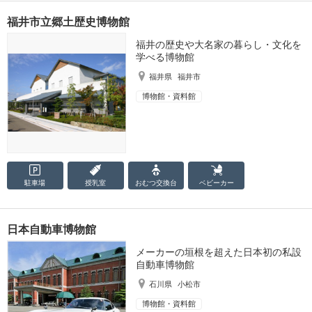
福井市立郷土歴史博物館
福井の歴史や大名家の暮らし・文化を
学べる博物館
福井県
福井市
博物館・資料館
駐車場
授乳室
おむつ
交換台
ベビーカー
日本自動車博物館
メーカーの垣根を超えた日本初の私設
自動車博物館
石川県
小松市
博物館・資料館