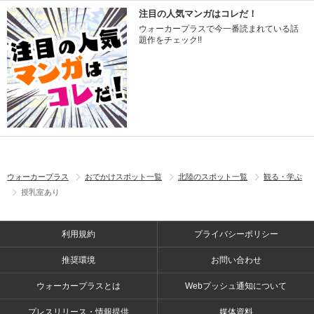
注目の人気マンガはコレだ！
ウォーカープラスで今一番読まれている話
題作をチェック!!
ウォーカープラス
おでかけスポット一覧
北陸のスポット一覧
観る・学ぶ
授乳室あり
利用規約
プライバシーポリシー
推奨環境
お問い合わせ
ウォーカープラスとは
Webプッシュ通知について
プレスリリース・情報提供
媒体資料