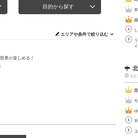
目的から探す
本
越
し
エリアや条件で絞り込む
う
イ
の世界が楽しめる！
市
北
8月
鷹
モ
ゆ
手
ユ