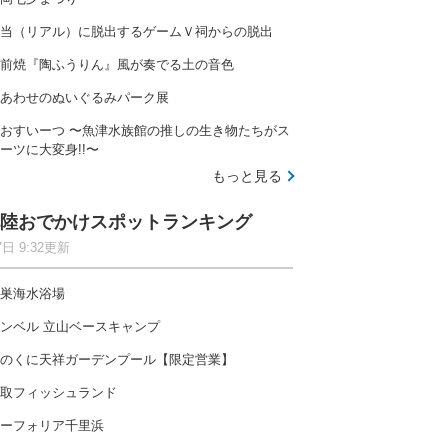
当（リアル）に脱出するゲームＶ祠からの脱出
前焼『陶ふうりん』風が奏でる土の音色
あわせのぬいぐるみパーク展
おすいーつ 〜魚津水族館の推しの生き物たちがス
ーツに大変身!!〜
もっと見る
陸おでかけスポットランキング
7日 9:32更新
巣海水浴場
ンベル 立山ベースキャンプ
のくに天祥ガーデンプール【限定営業】
取フィッシュランド
ーフォリア千里浜