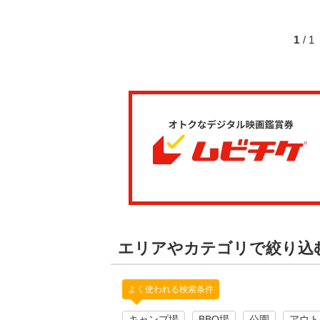
1
/ 
エリアやカテゴリで絞り込
よく使われる検索条件
キャンプ場
BBQ場
公園
アウト