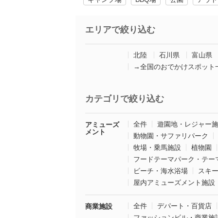
エリアで絞り込む
北陸
石川県
富山県
→全国のおでかけスポット
カテゴリで絞り込む
全件
遊園地・レジャー
アミューズ
メント
動物園・サファリパーク
牧場・乗馬施設
植物園
フードテーマパーク・テー
ビーチ・海水浴場
スキ
屋内アミューズメント施設
全件
デパート・百貨店
商業施設
ファッションビル・商業施