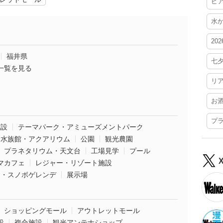
ビ
水
20
福井県
七
一覧を見る
リ
お
プ
施設
テーマパーク・アミューズメントパーク
水族館・アクアリウム
公園
観光農園
プラネタリウム・天文台
工場見学
プール
マカフェ
レジャー・リゾート施設
ー・スノボゲレンデ
展示場
ショッピングモール
アウトレットモール
設
複合施設
観光アンテナショップ