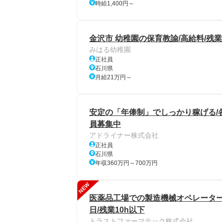
時給1,400円～
金沢市 幼稚園の保育教諭/高給料/残
みはる幼稚園
正社員
石川県
月給21万円～
安定の「年俸制」でしっかり稼げる/
員募集中
アドライナー株式会社
正社員
石川県
年収360万円～700万円
NEW
医薬品工場での製造機械オペレーター/沢
日/残業10h以下
トラストファーマテック株式会社