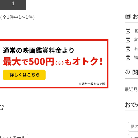
1
お
1（全1件中1〜1件）
北
富
石
福
閲
最近見
おで
む
夏
レットモール