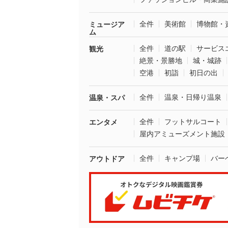
全件
美術館
博物館・
ミュージア
ム
全件
道の駅
サービス
観光
絶景・景勝地
城・城跡
空港
初詣
初日の出
全件
温泉・日帰り温泉
温泉・スパ
全件
フットサルコート
エンタメ
屋内アミューズメント施設
全件
キャンプ場
バー
アウトドア