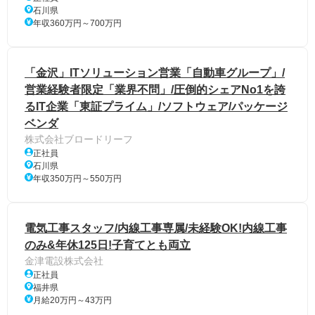
石川県
年収360万円～700万円
「金沢」ITソリューション営業「自動車グループ」/
営業経験者限定「業界不問」/圧倒的シェアNo1を誇
るIT企業「東証プライム」/ソフトウェア/パッケージ
ベンダ
株式会社ブロードリーフ
正社員
石川県
年収350万円～550万円
電気工事スタッフ/内線工事専属/未経験OK!内線工事
のみ&年休125日!子育てとも両立
金津電設株式会社
正社員
福井県
月給20万円～43万円