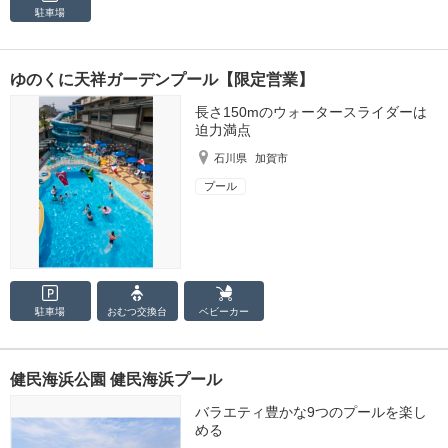
駐車場
ゆのくに天祥ガーデンプール【限定営業】
長さ150mのウォータースライダーは
迫力満点
石川県
加賀市
プール
駐車場
おむつ
交換台
ベビーカー
健民海浜公園 健民海浜プール
バラエティ豊かな9つのプールを楽し
める