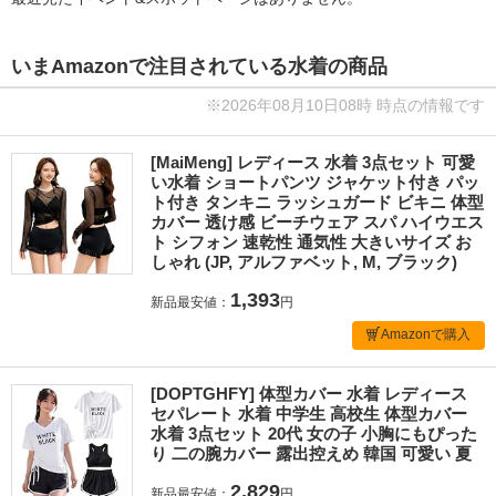
いまAmazonで注目されている水着の商品
※2026年08月10日08時 時点の情報です
[MaiMeng] レディース 水着 3点セット 可愛
い水着 ショートパンツ ジャケット付き パッ
ト付き タンキニ ラッシュガード ビキニ 体型
カバー 透け感 ビーチウェア スパ ハイウエス
ト シフォン 速乾性 通気性 大きいサイズ お
しゃれ (JP, アルファベット, M, ブラック)
1,393
新品最安値：
円
Amazonで購入
[DOPTGHFY] 体型カバー 水着 レディース
セパレート 水着 中学生 高校生 体型カバー
水着 3点セット 20代 女の子 小胸にもぴった
り 二の腕カバー 露出控えめ 韓国 可愛い 夏
2,829
新品最安値：
円