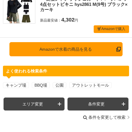
4点セットビキニ hys2861 M(9号) ブラック×
カーキ
4,302
新品最安値：
円
Amazonで購入
Amazonで水着の商品を見る
よく使われる検索条件
キャンプ場
BBQ場
公園
アウトレットモール
エリア変更
条件変更
条件を変更して検索