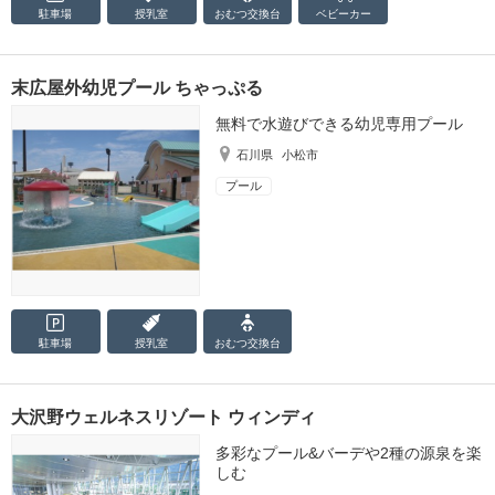
駐車場
授乳室
おむつ
交換台
ベビーカー
末広屋外幼児プール ちゃっぷる
無料で水遊びできる幼児専用プール
石川県
小松市
プール
駐車場
授乳室
おむつ
交換台
大沢野ウェルネスリゾート ウィンディ
多彩なプール&バーデや2種の源泉を楽
しむ