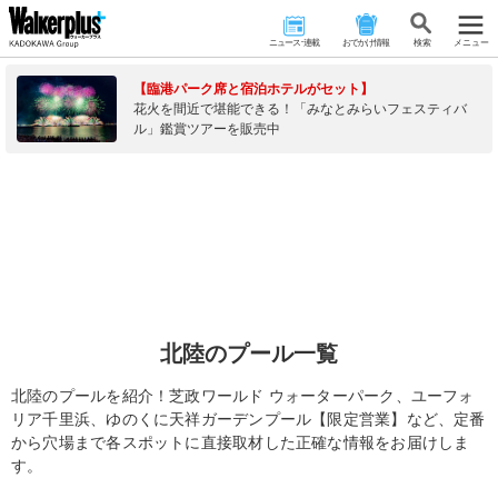
ニュース･連載
おでかけ情報
検 索
メニュー
【臨港パーク席と宿泊ホテルがセット】
花火を間近で堪能できる！「みなとみらいフェスティバ
ル」鑑賞ツアーを販売中
北陸のプール一覧
北陸のプールを紹介！芝政ワールド ウォーターパーク、ユーフォ
リア千里浜、ゆのくに天祥ガーデンプール【限定営業】など、定番
から穴場まで各スポットに直接取材した正確な情報をお届けしま
す。