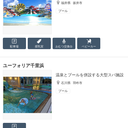
福井県
坂井市
プール
駐車場
授乳室
おむつ
交換台
ベビーカー
ユーフォリア千里浜
温泉とプールを併設する大型スパ施設
石川県
羽咋市
プール