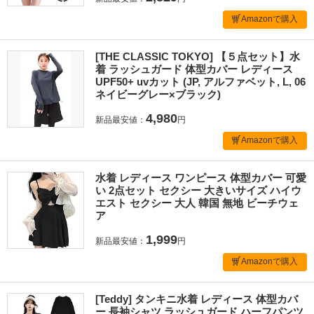
Amazonで購入
[THE CLASSIC TOKYO] 【５点セット】水
着 ラッシュガード 体型カバー レディース
UPF50+ uvカット (JP, アルファベット, L, 06
ネイビーグレー×ブラック)
4,980
新品最安値：
円
Amazonで購入
水着 レディース ワンピース 体型カバー 可愛
い 2点セット セクシー 大きいサイズ ハイウ
エスト セクシー 大人 韓国 無地 ビーチウェ
ア
1,999
新品最安値：
円
Amazonで購入
[Teddy] タンキニ水着 レディース 体型カバ
ー 長袖シャツ ラッシュガード ハーフパンツ