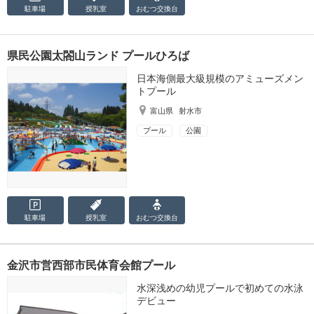
駐車場
授乳室
おむつ
交換台
県民公園太閤山ランド プールひろば
日本海側最大級規模のアミューズメン
トプール
富山県
射水市
プール
公園
駐車場
授乳室
おむつ
交換台
金沢市営西部市民体育会館プール
水深浅めの幼児プールで初めての水泳
デビュー