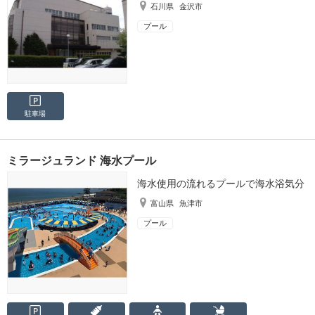
石川県
金沢市
プール
駐車場
ミラージュランド 海水プール
海水使用の流れるプールで海水浴気分
富山県
魚津市
プール