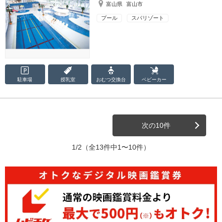
富山県
富山市
プール
スパリゾート
駐車場
授乳室
おむつ
交換台
ベビーカー
次の10件
1/2
（全13件中1〜10件）