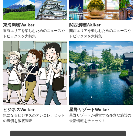
東海満喫Walker
関西満喫Walker
東海エリアを楽しむためのニュースや
関西エリアを楽しむためのニュースや
トピックスを大特集
トピックスを大特集
ビジネスWalker
星野リゾートWalker
気になるビジネスのアレコレ、ヒット
星野リゾートが運営する多彩な施設の
の裏側を徹底調査
最新情報をチェック！