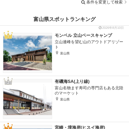
条件を変更して検索
富山県スポットランキング
2026年8月10日
モンベル 立山ベースキャンプ
立山連峰を望む山のアウトドアリゾー
ト
富山県
有磯海SA(上り線)
富山名物ます寿司の専門店もある北陸
のマーケット
富山県
宮崎・境海岸(ヒスイ海岸)