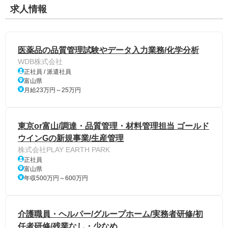
求人情報
医薬品の品質管理試験やデータ入力業務/化学分析
WDB株式会社
正社員 / 派遣社員
富山県
月給23万円～25万円
東京or富山/調達・品質管理・材料管理担当 ゴールド
ウインGの新規事業/生産管理
株式会社PLAY EARTH PARK
正社員
富山県
年収500万円～600万円
介護職員・ヘルパー/グループホーム/実務者研修/初
任者研修/残業なし・少なめ