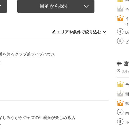
目的から探す
本
う
イ
エリアや条件で絞り込む
Br
ビ
模を誇るクラブ兼ライブハウス
市
富
8月
モ
朝
県
南
楽しみながらジャズの生演奏が楽しめる店
小
市