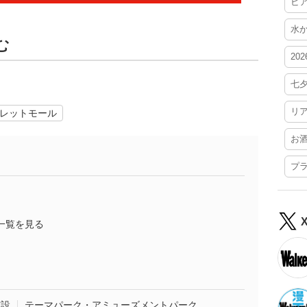
ビ
水
む
20
七
リ
レットモール
お
プ
一覧を見る
施設
テーマパーク・アミューズメントパーク