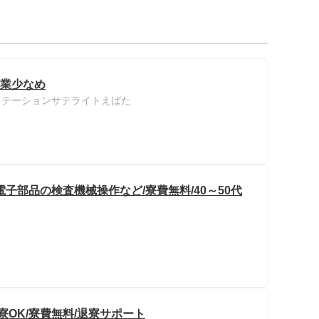
残業少なめ
ステーションサテライトえばた
子部品の検査機械操作など/寮費無料/40～50代
寮OK/寮費無料/退寮サポート