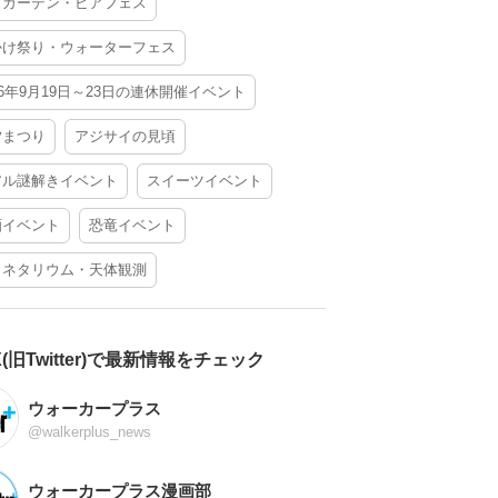
アガーデン・ビアフェス
かけ祭り・ウォーターフェス
26年9月19日～23日の連休開催イベント
夕まつり
アジサイの見頃
アル謎解きイベント
スイーツイベント
酒イベント
恐竜イベント
ラネタリウム・天体観測
X(旧Twitter)で最新情報をチェック
ウォーカープラス
@walkerplus_news
ウォーカープラス漫画部