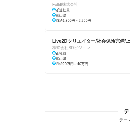
Fulfill株式会社
派遣社員
富山県
時給1,800円～2,250円
Live2Dクリエイター/社会保険完備
株式会社SDビジョン
正社員
富山県
月給20万円～40万円
テ
テー