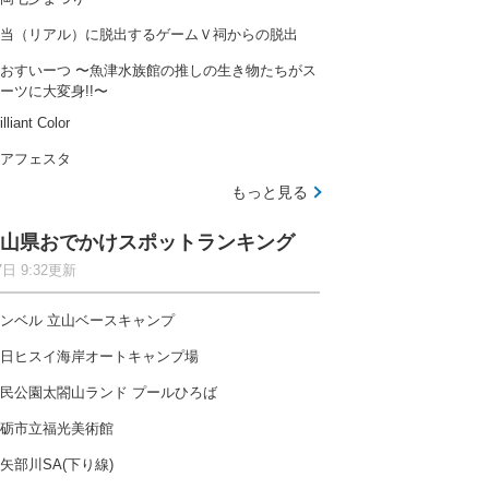
当（リアル）に脱出するゲームＶ祠からの脱出
おすいーつ 〜魚津水族館の推しの生き物たちがス
ーツに大変身!!〜
illiant Color
アフェスタ
もっと見る
山県おでかけスポットランキング
7日 9:32更新
ンベル 立山ベースキャンプ
日ヒスイ海岸オートキャンプ場
民公園太閤山ランド プールひろば
砺市立福光美術館
矢部川SA(下り線)