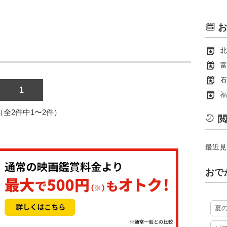
お
北
富
石
1
福
1（全2件中1〜2件）
閲
最近見
おで
夏