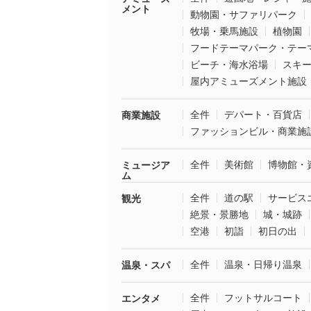
メント
動物園・サファリパーク
牧場・乗馬施設
植物園
フードテーマパーク・テー
ビーチ・海水浴場
スキ
屋内アミューズメント施設
全件
デパート・百貨店
商業施設
ファッションビル・商業施
全件
美術館
博物館・
ミュージア
ム
全件
道の駅
サービス
観光
絶景・景勝地
城・城跡
空港
初詣
初日の出
全件
温泉・日帰り温泉
温泉・スパ
全件
フットサルコート
エンタメ