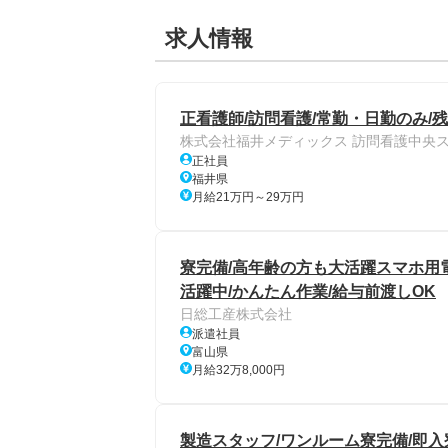
求人情報
正看護師/訪問看護/常勤・日勤のみ/
株式会社福井メディックス 訪問看護中央
正社員
福井県
月給21万円～29万円
寮完備/高年齢の方も大活躍スマホ用電
活躍中/かんたん作業/給与前渡しOK
日総工産株式会社
派遣社員
富山県
月給32万8,000円
製造スタッフ/ワンルーム寮完備/即入