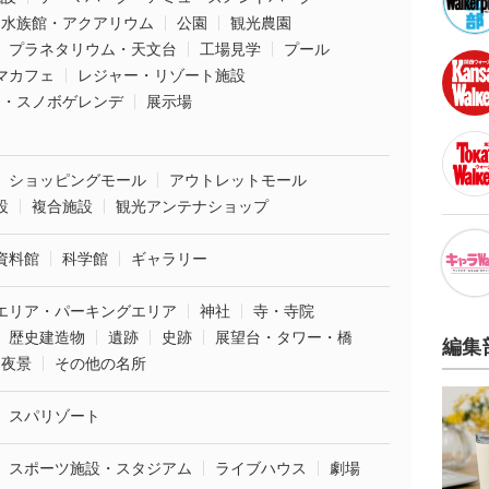
水族館・アクアリウム
公園
観光農園
プラネタリウム・天文台
工場見学
プール
マカフェ
レジャー・リゾート施設
ー・スノボゲレンデ
展示場
ショッピングモール
アウトレットモール
設
複合施設
観光アンテナショップ
資料館
科学館
ギャラリー
エリア・パーキングエリア
神社
寺・寺院
歴史建造物
遺跡
史跡
展望台・タワー・橋
編集
夜景
その他の名所
スパリゾート
スポーツ施設・スタジアム
ライブハウス
劇場