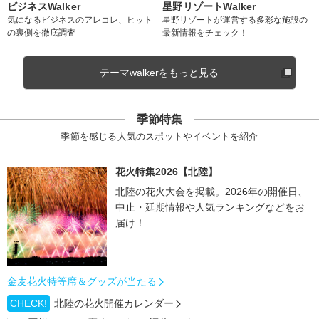
ビジネスWalker
星野リゾートWalker
気になるビジネスのアレコレ、ヒット
星野リゾートが運営する多彩な施設の
の裏側を徹底調査
最新情報をチェック！
テーマwalkerをもっと見る
季節特集
季節を感じる人気のスポットやイベントを紹介
花火特集2026【北陸】
北陸の花火大会を掲載。2026年の開催日、
中止・延期情報や人気ランキングなどをお
届け！
金麦花火特等席＆グッズが当たる
CHECK!
北陸の花火開催カレンダー