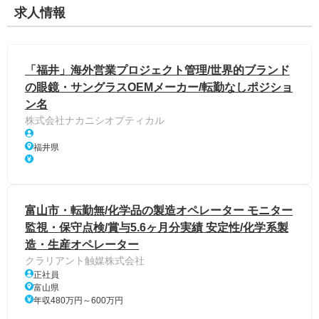
求人情報
「福井」海外営業プロジェクト管理/世界的ブランド
の眼鏡・サングラスOEMメーカー/転勤なしポジショ
ン名
株式会社ナカニシオプティカル
福井県
富山市・転勤無/化学品の製造オペレーター モニター
監視・保守点検/賞与5.6ヶ月分実績 安定性/化学系製
造・生産オペレーター
クラリアント触媒株式会社
正社員
富山県
年収480万円～600万円