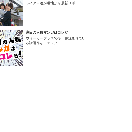
ライター達が現地から最新リポ！
注目の人気マンガはコレだ！
ウォーカープラスで今一番読まれてい
る話題作をチェック!!