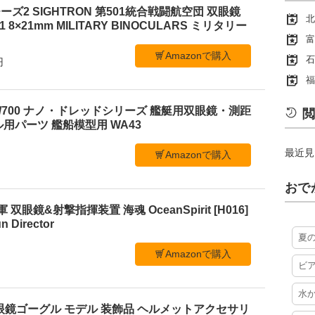
ズ2 SIGHTRON 第501統合戦闘航空団 双眼鏡
北
21 8×21mm MILITARY BINOCULARS ミリタリー
富
Amazonで購入
石
円
福
/700 ナノ・ドレッドシリーズ 艦艇用双眼鏡・測距
閲
用パーツ 艦船模型用 WA43
最近見
Amazonで購入
おで
海軍 双眼鏡&射撃指揮装置 海魂 OceanSpirit [H016]
n Director
夏
Amazonで購入
ビ
水
暗視双眼鏡ゴーグル モデル 装飾品 ヘルメットアクセサリ