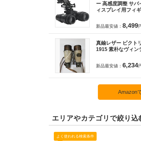
ー 高感度調整 サバ
ィスプレイ用フィギュ
8,499
新品最安値：
真鍮レザー ビクトリア朝海
1915 素朴なヴィ
6,234
新品最安値：
Amazo
エリアやカテゴリで絞り込
よく使われる検索条件