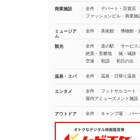
全件
デパート・百貨店
商業施設
ファッションビル・商業施
全件
美術館
博物館・
ミュージア
ム
全件
道の駅
サービス
観光
絶景・景勝地
城・城跡
空港
初詣
初日の出
全件
温泉・日帰り温泉
温泉・スパ
全件
フットサルコート
エンタメ
屋内アミューズメント施設
全件
キャンプ場
バー
アウトドア