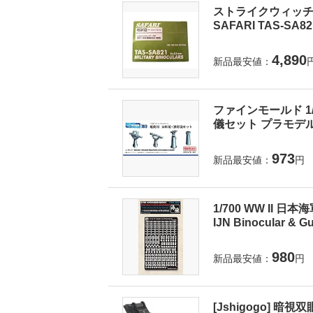
ストライクウィッチー
SAFARI TAS-SA8
4,890
新品最安値：
ファインモールド 1
儀セット プラモデル
973
新品最安値：
円
1/700 WW II 日本
IJN Binocular & Gu
980
新品最安値：
円
[Jshigogo] 