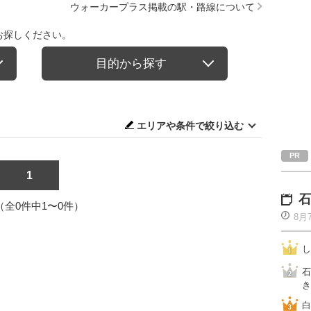
ウォーカープラス掲載の駅・路線について
お探しください。
目的から探す
エリアや条件で絞り込む
1
石
1（全0件中1〜0件）
8月
し
石
き
白