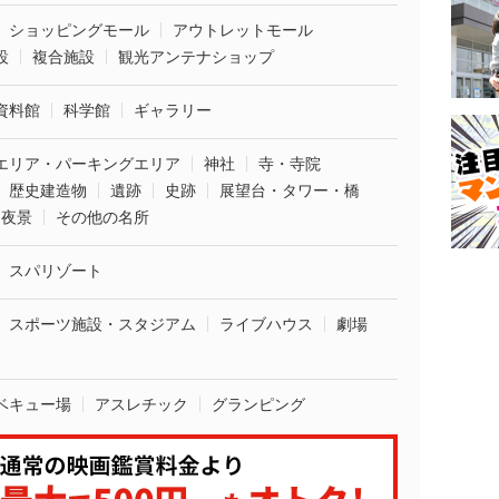
ショッピングモール
アウトレットモール
設
複合施設
観光アンテナショップ
資料館
科学館
ギャラリー
エリア・パーキングエリア
神社
寺・寺院
歴史建造物
遺跡
史跡
展望台・タワー・橋
夜景
その他の名所
スパリゾート
スポーツ施設・スタジアム
ライブハウス
劇場
ベキュー場
アスレチック
グランピング