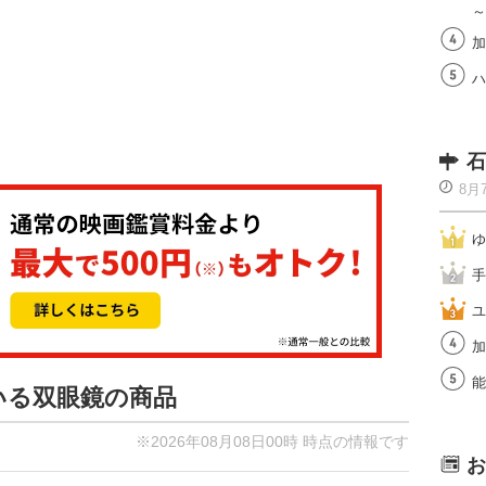
～
加
ハ
石
8月
ゆ
手
ユ
加
能
ている双眼鏡の商品
※2026年08月08日00時 時点の情報です
お