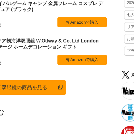
20
イバルゲーム キャンプ 金属フレーム コスプレ デ
ア (ブラック)
七
Amazonで購入
円
リ
お
洋双眼鏡 W.Ottway & Co. Ltd London
ンテージ ホームデコレーション ギフト
プ
Amazonで購入
円
nで双眼鏡の商品を見る
む