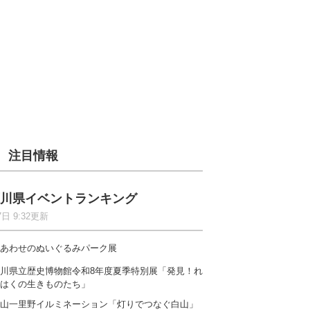
注目情報
川県イベントランキング
7日 9:32更新
あわせのぬいぐるみパーク展
川県立歴史博物館令和8年度夏季特別展「発見！れ
はくの生きものたち」
山一里野イルミネーション「灯りでつなぐ白山」