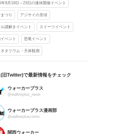
26年9月19日～23日の連休開催イベント
夕まつり
アジサイの見頃
アル謎解きイベント
スイーツイベント
酒イベント
恐竜イベント
ラネタリウム・天体観測
X(旧Twitter)で最新情報をチェック
ウォーカープラス
@walkerplus_news
ウォーカープラス漫画部
@walkerpluscomic
関西ウォーカー