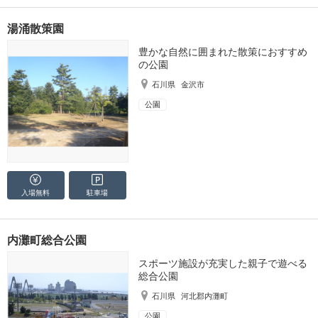
湯涌散策園
豊かな自然に囲まれた散策におすすめ
の公園
石川県
金沢市
公園
入場無料
駐車場
内灘町総合公園
スポーツ施設が充実した親子で遊べる
総合公園
石川県
河北郡内灘町
公園