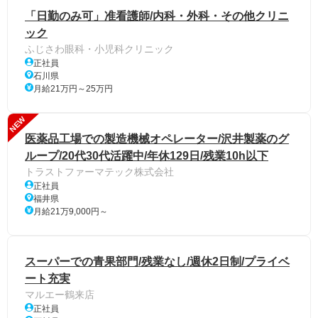
「日勤のみ可」准看護師/内科・外科・その他クリニ
ック
ふじさわ眼科・小児科クリニック
正社員
石川県
月給21万円～25万円
NEW
医薬品工場での製造機械オペレーター/沢井製薬のグ
ループ/20代30代活躍中/年休129日/残業10h以下
トラストファーマテック株式会社
正社員
福井県
月給21万9,000円～
スーパーでの青果部門/残業なし/週休2日制/プライベ
ート充実
マルエー鶴来店
正社員