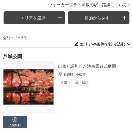
ウォーカープラス掲載の駅・路線について
エリアを選択
目的から探す
全5件中1〜5件
エリアや条件で絞り込む
芦城公園
自然と調和した池泉回遊式庭園
石川県
小松市
公園
城・城跡
入場無料