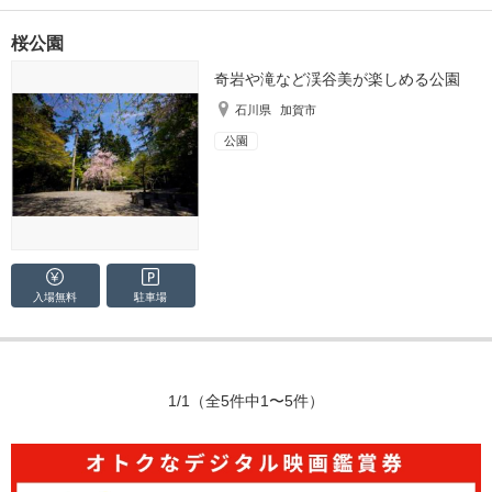
桜公園
奇岩や滝など渓谷美が楽しめる公園
石川県
加賀市
公園
入場無料
駐車場
1/1
（全5件中1〜5件）