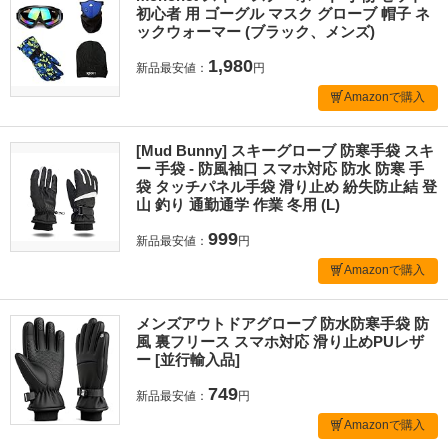
初心者 用 ゴーグル マスク グローブ 帽子 ネ
ックウォーマー (ブラック、メンズ)
1,980
新品最安値：
円
Amazonで購入
[Mud Bunny] スキーグローブ 防寒手袋 スキ
ー 手袋 - 防風袖口 スマホ対応 防水 防寒 手
袋 タッチパネル手袋 滑り止め 紛失防止結 登
山 釣り 通勤通学 作業 冬用 (L)
999
新品最安値：
円
Amazonで購入
メンズアウトドアグローブ 防水防寒手袋 防
風 裏フリース スマホ対応 滑り止めPUレザ
ー [並行輸入品]
749
新品最安値：
円
Amazonで購入