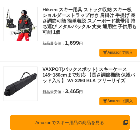
Hikeen スキー用具 ストック収納 スキー板
ショルダーストラップ付き 肩掛け 手提げ 長
さ調節可能 簡単着脱 スノーボード携帯用 持
ち運び メタルバックル 丈夫 通用性 子供用も
可能 1個
1,699
新品最安値：
円
Amazonで購入
VAXPOT(バックスポット) スキーケース
145~180cmまで対応 【長さ調節機能 保護パ
ッド入り】 VA-3290 BLK フリーサイズ
3,465
新品最安値：
円
Amazonで購入
Amazonでスキー用品の商品を見る