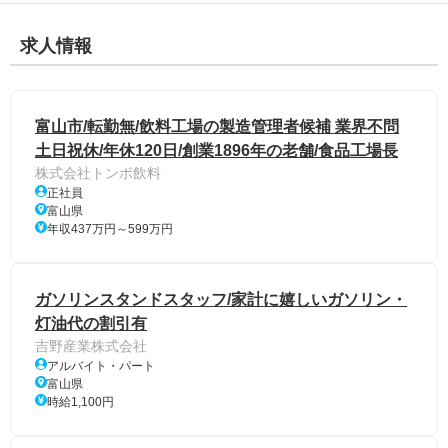
求人情報
富山市/転勤無/飲料工場の製造管理者候補 業界不問
土日祝休/年休120日/創業1896年の老舗/食品工場長
株式会社トンボ飲料
正社員
富山県
年収437万円～599万円
ガソリンスタンドスタッフ/家計に嬉しいガソリン・
灯油代の割引有
吉野産業株式会社
アルバイト・パート
富山県
時給1,100円