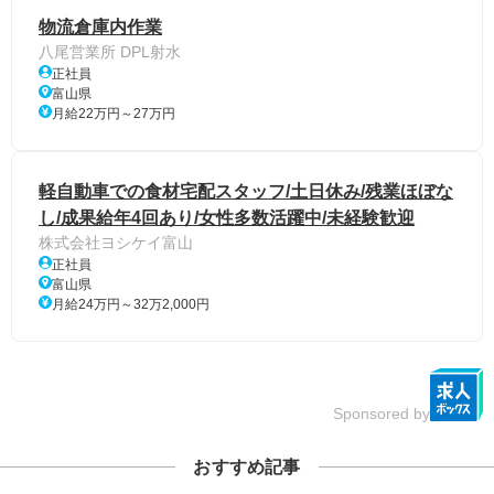
物流倉庫内作業
八尾営業所 DPL射水
正社員
富山県
月給22万円～27万円
軽自動車での食材宅配スタッフ/土日休み/残業ほぼな
し/成果給年4回あり/女性多数活躍中/未経験歓迎
株式会社ヨシケイ富山
正社員
富山県
月給24万円～32万2,000円
Sponsored by
おすすめ記事