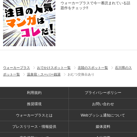
ウォーカープラスで今一番読まれている話
題作をチェック!!
ウォーカープラス
おでかけスポット一覧
北陸のスポット一覧
石川県のス
ポット一覧
温泉宿・スーパー銭湯
おむつ交換台あり
利用規約
プライバシーポリシー
推奨環境
お問い合わせ
ウォーカープラスとは
Webプッシュ通知について
プレスリリース・情報提供
媒体資料