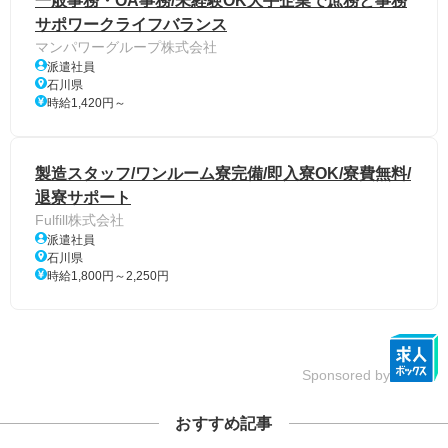
一般事務・OA事務/未経験OK大手企業で庶務と事務
サポワークライフバランス
マンパワーグループ株式会社
派遣社員
石川県
時給1,420円～
製造スタッフ/ワンルーム寮完備/即入寮OK/寮費無料/
退寮サポート
Fulfill株式会社
派遣社員
石川県
時給1,800円～2,250円
Sponsored by
おすすめ記事