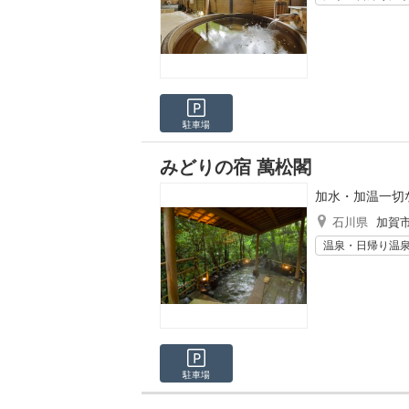
駐車場
みどりの宿 萬松閣
加水・加温一切
石川県
加賀
温泉・日帰り温
駐車場