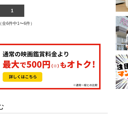
1
1（全6件中1〜6件）
む