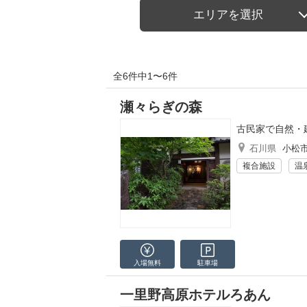
エリアを選択
全6件中1〜6件
瀬々らぎの森
古民家で自然・
石川県
小松
複合施設
温
入場無料
駐車場
一里野高原ホテルろあん