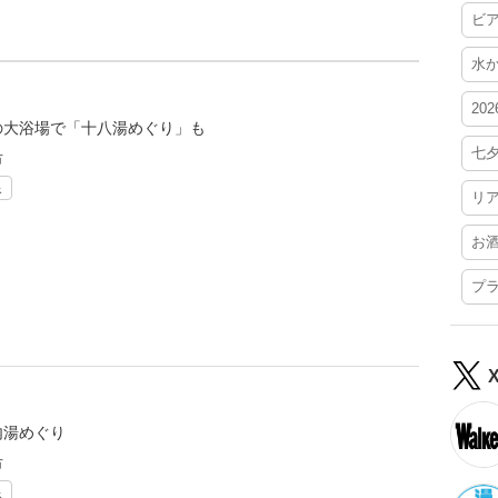
ビ
水
20
の大浴場で「十八湯めぐり」も
七
市
泉
リ
お
プ
内湯めぐり
市
泉