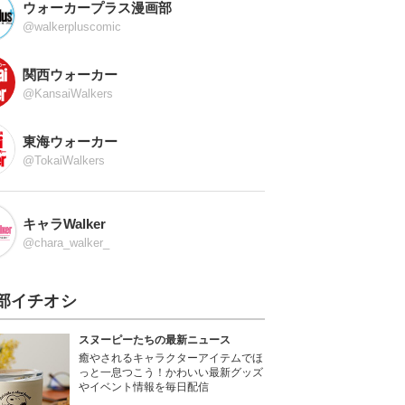
ウォーカープラス漫画部
@walkerpluscomic
関西ウォーカー
@KansaiWalkers
東海ウォーカー
@TokaiWalkers
キャラWalker
@chara_walker_
部イチオシ
スヌーピーたちの最新ニュース
癒やされるキャラクターアイテムでほ
っと一息つこう！かわいい最新グッズ
やイベント情報を毎日配信