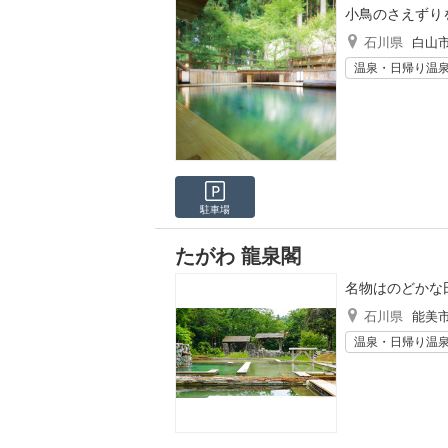
小鳥のさえずり
石川県
白山
温泉・日帰り温
駐車場
たがわ 龍泉閣
名物はのどかな
石川県
能美
温泉・日帰り温