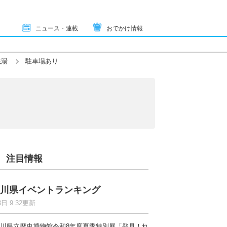
ニュース・連載
おでかけ情報
銭湯
駐車場あり
注目情報
川県イベントランキング
8日 9:32更新
川県立歴史博物館令和8年度夏季特別展「発見！れ