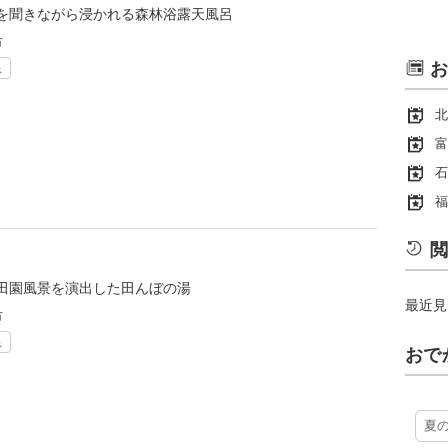
を聞きながら浸かれる森林浴露天風呂
市
お
泉
北
富
石
福
閲
田園風景を演出した田んぼの湯
最近見
市
泉
おで
夏