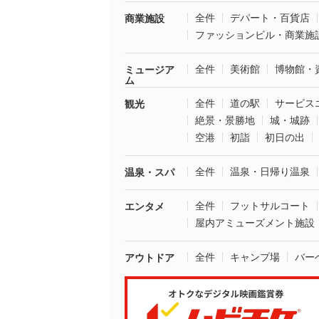
全件
デパート・百貨店
商業施設
ファッションビル・商業施
全件
美術館
博物館・
ミュージア
ム
全件
道の駅
サービス
観光
絶景・景勝地
城・城跡
空港
初詣
初日の出
全件
温泉・日帰り温泉
温泉・スパ
全件
フットサルコート
エンタメ
屋内アミューズメント施設
全件
キャンプ場
バー
アウトドア