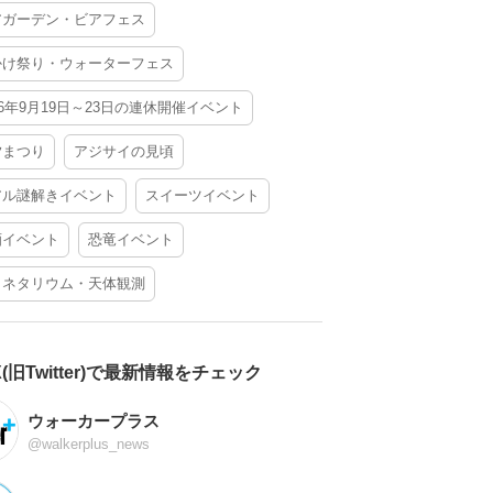
アガーデン・ビアフェス
かけ祭り・ウォーターフェス
26年9月19日～23日の連休開催イベント
夕まつり
アジサイの見頃
アル謎解きイベント
スイーツイベント
酒イベント
恐竜イベント
ラネタリウム・天体観測
X(旧Twitter)で最新情報をチェック
ウォーカープラス
@walkerplus_news