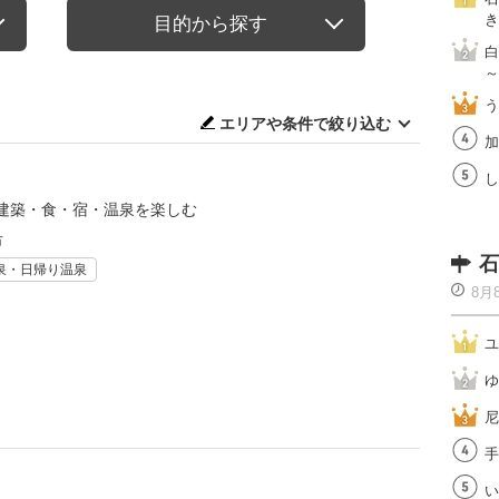
き
目的から探す
白
～
う
エリアや条件で絞り込む
加
し
建築・食・宿・温泉を楽しむ
市
石
泉・日帰り温泉
8月
ユ
ゆ
尼
手
い