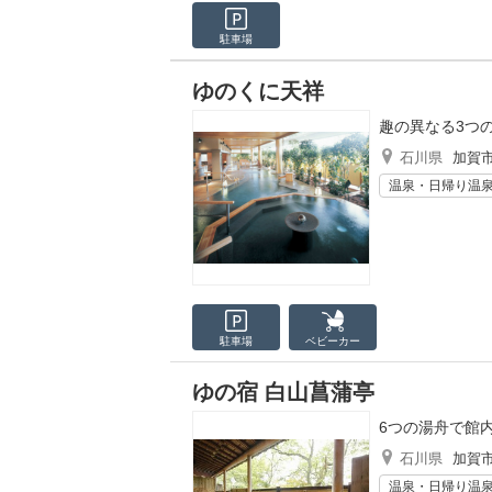
駐車場
ゆのくに天祥
趣の異なる3つ
石川県
加賀
温泉・日帰り温
駐車場
ベビーカー
ゆの宿 白山菖蒲亭
6つの湯舟で館
石川県
加賀
温泉・日帰り温