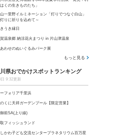
はくの生きものたち」
山一里野イルミネーション「灯りでつなぐ白山」
灯りに祈りを込めて～
きうき縁日
賀温泉郷 納涼花火まつり in 片山津温泉
あわせのぬいぐるみパーク展
もっと見る
川県おでかけスポットランキング
8日 9:32更新
ーフォリア千里浜
のくに天祥ガーデンプール【限定営業】
御前SA(上り線)
取フィッシュランド
しかわ子ども交流センタープラネタリウム百万星