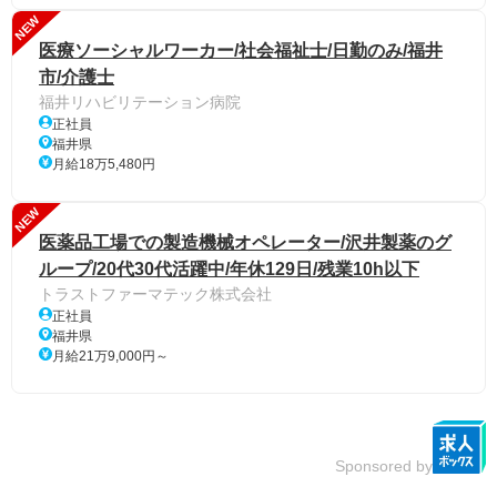
NEW
医療ソーシャルワーカー/社会福祉士/日勤のみ/福井
市/介護士
福井リハビリテーション病院
正社員
福井県
月給18万5,480円
NEW
医薬品工場での製造機械オペレーター/沢井製薬のグ
ループ/20代30代活躍中/年休129日/残業10h以下
トラストファーマテック株式会社
正社員
福井県
月給21万9,000円～
Sponsored by