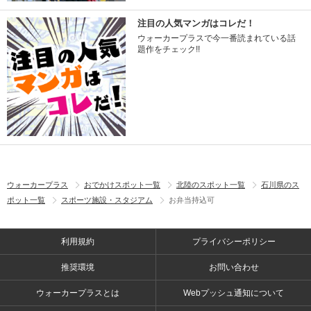
注目の人気マンガはコレだ！
ウォーカープラスで今一番読まれている話
題作をチェック!!
ウォーカープラス
おでかけスポット一覧
北陸のスポット一覧
石川県のス
ポット一覧
スポーツ施設・スタジアム
お弁当持込可
利用規約
プライバシーポリシー
推奨環境
お問い合わせ
ウォーカープラスとは
Webプッシュ通知について