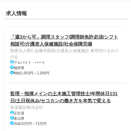
求人情報
「週3から可」調理スタッフ/調理師免許必須/シフト
相談可/介護老人保健施設/社会保障完備
医療法人聖仁会藤井医院/介護老人保健施設 東尋坊ひまわり
の丘
アルバイト・パート
福井県
時給1,053円～1,200円
監理・指揮メインの土木施工管理技士/年間休日131
日/土日祝休み/セコカンの働き方を本気で変える
新栄建設株式会社
正社員
富山県
月給33万円～73万円