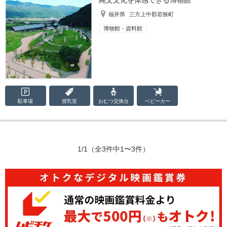
縄文文化を体感できる博物館
福井県
三方上中郡若狭町
博物館・資料館
駐車場
授乳室
おむつ
交換台
ベビーカー
1/1
（全3件中1〜3件）