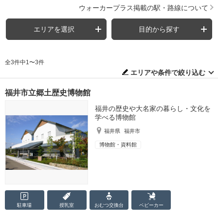
ウォーカープラス掲載の駅・路線について
エリアを選択
目的から探す
全3件中1〜3件
エリアや条件で絞り込む
福井市立郷土歴史博物館
福井の歴史や大名家の暮らし・文化を
学べる博物館
福井県
福井市
博物館・資料館
駐車場
授乳室
おむつ
交換台
ベビーカー