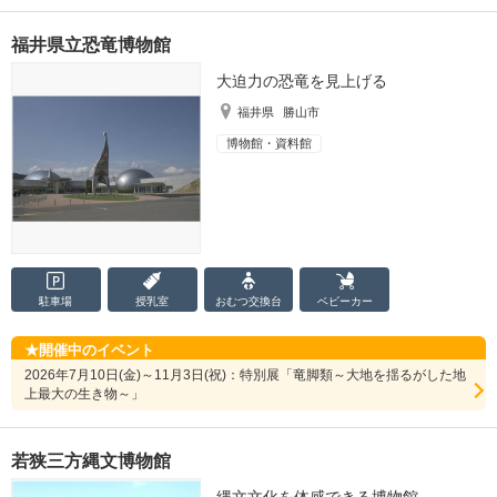
福井県立恐竜博物館
大迫力の恐竜を見上げる
福井県
勝山市
博物館・資料館
駐車場
授乳室
おむつ
交換台
ベビーカー
開催中のイベント
2026年7月10日(金)～11月3日(祝)：特別展「竜脚類～大地を揺るがした地
上最大の生き物～」
若狭三方縄文博物館