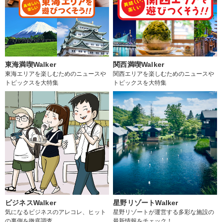
東海満喫Walker
関西満喫Walker
東海エリアを楽しむためのニュースや
関西エリアを楽しむためのニュースや
トピックスを大特集
トピックスを大特集
ビジネスWalker
星野リゾートWalker
気になるビジネスのアレコレ、ヒット
星野リゾートが運営する多彩な施設の
の裏側を徹底調査
最新情報をチェック！