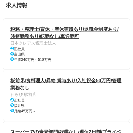
求人情報
税務・税理士/育休・産休実績あり/退職金制度あり/
時短勤務あり/転勤なし/車通勤可
日本クレアス税理士法人
正社員
富山県
年収340万円～518万円
板前 和食料理人/昇給 賞与あり/入社祝金50万円/管理
業務なし
わらび 駅前店
正社員
福井県
月給45万円～
スーパーでの青果部門/残業なし/週休2日制/プライベ