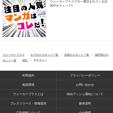
ウォーカープラスで今一番読まれている話
題作をチェック!!
ウォーカープラス
おでかけスポット一覧
北陸のスポット一覧
福井県のス
ポット一覧
神社
授乳室あり
利用規約
プライバシーポリシー
推奨環境
お問い合わせ
ウォーカープラスとは
Webプッシュ通知について
プレスリリース・情報提供
媒体資料
広告掲載について
会社概要