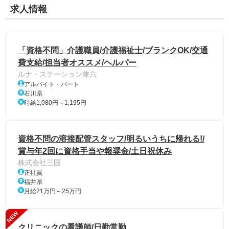
求人情報
「資格不問」介護職員/介護福祉士/ブランクOK/交通
費支給/担当者オススメ/ヘルパー
ルナ・ステーション兼六
アルバイト・パート
石川県
時給1,080円～1,195円
資格不問の溶接配管スタッフ/明るいうちに帰れる!/
賞与年2回に資格手当や報奨金/土日祝休み
株式会社三国
正社員
福井県
月給21万円～25万円
NEW
クリニックの看護師/日勤常勤