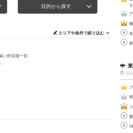
タ
目的から探す
ア
微
エリアや条件で絞り込む
名
第
深い伊豆国一宮
市
東
8月
ブ
明
コ
愛
O