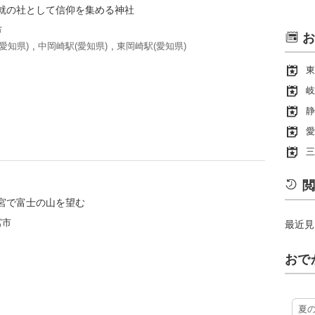
就の社として信仰を集める神社
市
お
愛知県)
,
中岡崎駅(愛知県)
,
東岡崎駅(愛知県)
東
岐
静
愛
三
閲
宮で富士の山を望む
宮市
最近見
おで
夏