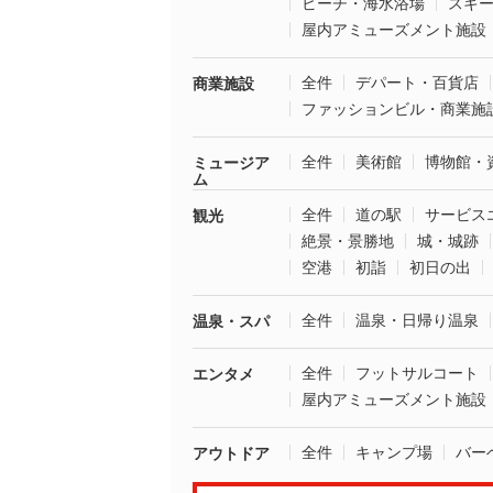
ビーチ・海水浴場
スキ
屋内アミューズメント施設
全件
デパート・百貨店
商業施設
ファッションビル・商業施
全件
美術館
博物館・
ミュージア
ム
全件
道の駅
サービス
観光
絶景・景勝地
城・城跡
空港
初詣
初日の出
全件
温泉・日帰り温泉
温泉・スパ
全件
フットサルコート
エンタメ
屋内アミューズメント施設
全件
キャンプ場
バー
アウトドア