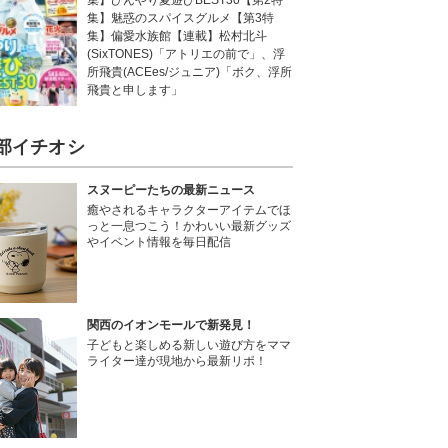
集】ひんやり夏遊びBEST30【第2特
集】魅惑のスパイスグルメ【第3特
集】偏愛水族館【連載】松村北斗
(SixTONES)「アトリエの前で」、浮
所飛貴(ACEes/ジュニア)「ボク、浮所
飛貴と申します」
部イチオシ
スヌーピーたちの最新ニュース
癒やされるキャラクターアイテムでほ
っと一息つこう！かわいい最新グッズ
やイベント情報を毎日配信
関西のイオンモールで新発見！
子どもと楽しめる新しい遊び方をママ
ライター達が現地から最新リポ！