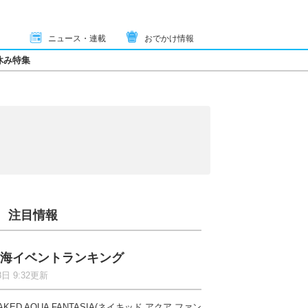
ニュース・連載
おでかけ情報
休み特集
注目情報
海イベントランキング
8日 9:32更新
AKED AQUA FANTASIA(ネイキッド アクア ファン