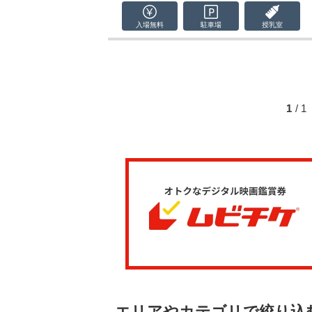
入場無料
駐車場
授乳室
1
/ 
エリアやカテゴリで絞り込