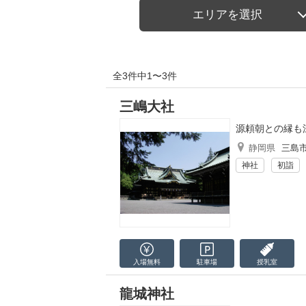
エリアを選択
全3件中1〜3件
三嶋大社
源頼朝との縁も
静岡県
三島
神社
初詣
入場無料
駐車場
授乳室
龍城神社