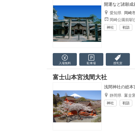
開運など諸願成
愛知県
岡崎
岡崎公園前駅(
神社
初詣
入場無料
駐車場
授乳室
富士山本宮浅間大社
浅間神社の総本
静岡県
富士
神社
初詣