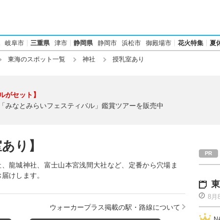
岐阜市
三重県
津市
静岡県
静岡市
浜松市
御殿場市
花火特集
夏
東海のスポット一覧
神社
授乳室あり
ルがセット】
「みなとみらいフェスティバル」鑑賞ツアーを販売中
室あり】
社、龍城神社、富士山本宮浅間大社など、定番から穴場ま
お届けします。
東
8月
ウォーカープラス掲載の駅・路線について
N