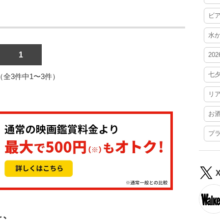
ビ
水
1
20
七
1（全3件中1〜3件）
リ
お
プ
む