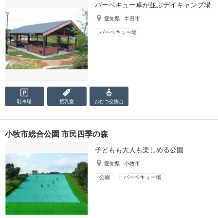
バーベキュー卓が並ぶデイキャンプ場
愛知県
半田市
バーベキュー場
駐車場
授乳室
おむつ
交換台
小牧市総合公園 市民四季の森
子どもも大人も楽しめる公園
愛知県
小牧市
公園
バーベキュー場