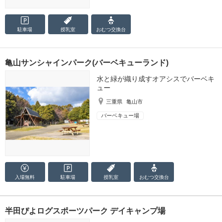
駐車場
授乳室
おむつ
交換台
亀山サンシャインパーク(バーベキューランド)
水と緑が織り成すオアシスでバーベキ
ュー
三重県
亀山市
バーベキュー場
入場無料
駐車場
授乳室
おむつ
交換台
半田ぴよログスポーツパーク デイキャンプ場