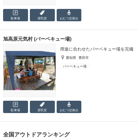
駐車場
授乳室
おむつ
交換台
旭高原元気村 (バーベキュー場)
用途に合わせたバーベキュー場を完備
愛知県
豊田市
バーベキュー場
駐車場
授乳室
おむつ
交換台
全国アウトドアランキング