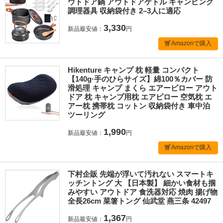
ウトドア鍋 アウトドアケトル キャンピング
調理器具 収納袋付き 2–3人に適応
3,330
新品最安値：
円
Amazonで購入
Hikenture キャンプ 枕 軽量 コンパクト
【140g·手のひらサイズ】綿100％カバー 防
滑処理 キャンプ まくら エアーピロー アウト
ドア 枕 キャンプ用枕 エアピロー 空気枕 エ
アー枕 携帯枕 コットン 収納袋付き 車中泊
ツーリング
1,990
新品最安値：
円
Amazonで購入
下村企販 先端が浮いて汚れない スマートキ
ッチントング 大 【日本製】 細かい食材も掴
みやすい アウトドア 食洗器対応 焼肉 揚げ物
全長26cm 菜箸トング 仙武堂 燕三条 42497
1,367
新品最安値：
円