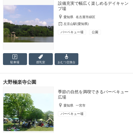
設備充実で幅広く楽しめるデイキャン
プ場
愛知県
名古屋市緑区
左京山駅(愛知県)
バーベキュー場
公園
駐車場
授乳室
おむつ
交換台
大野極楽寺公園
季節の自然を満喫できるバーベキュー
広場
愛知県
一宮市
バーベキュー場