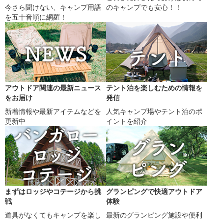
今さら聞けない、キャンプ用語
のキャンプでも安心！！
を五十音順に網羅！
アウトドア関連の最新ニュース
テント泊を楽しむための情報を
をお届け
発信
新着情報や最新アイテムなどを
人気キャンプ場やテント泊のポ
更新中
イントを紹介
まずはロッジやコテージから挑
グランピングで快適アウトドア
戦
体験
道具がなくてもキャンプを楽し
最新のグランピング施設や便利