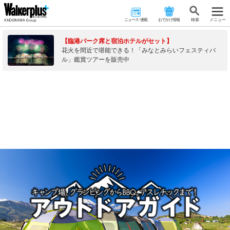
ニュース･連載
おでかけ情報
検 索
メニュー
【臨港パーク席と宿泊ホテルがセット】
花火を間近で堪能できる！「みなとみらいフェスティバ
ル」鑑賞ツアーを販売中