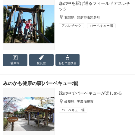
森の中を駆け巡るフィールドアスレチ
ック
愛知県
知多郡南知多町
アスレチック
バーベキュー場
駐車場
授乳室
おむつ
交換台
みのかも健康の森(バーベキュー場)
緑の中でバーベキューが楽しめる
岐阜県
美濃加茂市
バーベキュー場