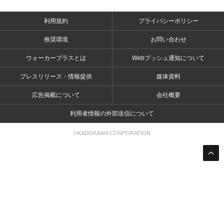
利用規約
プライバシーポリシー
推奨環境
お問い合わせ
ウォーカープラスとは
Webプッシュ通知について
プレスリリース・情報提供
媒体資料
広告掲載について
会社概要
利用者情報の外部送信について
©KADOKAWA CORPORATION