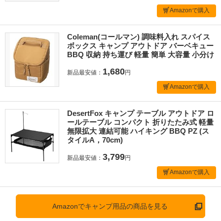
Amazonで購入
Coleman(コールマン) 調味料入れ スパイス
ボックス キャンプ アウトドア バーベキュー
BBQ 収納 持ち運び 軽量 簡単 大容量 小分け
1,680
新品最安値：
円
Amazonで購入
DesertFox キャンプ テーブル アウトドア ロ
ールテーブル コンパクト 折りたたみ式 軽量
無限拡大 連結可能 ハイキング BBQ PZ (ス
タイルA，70cm)
3,799
新品最安値：
円
Amazonで購入
Amazonでキャンプ用品の商品を見る