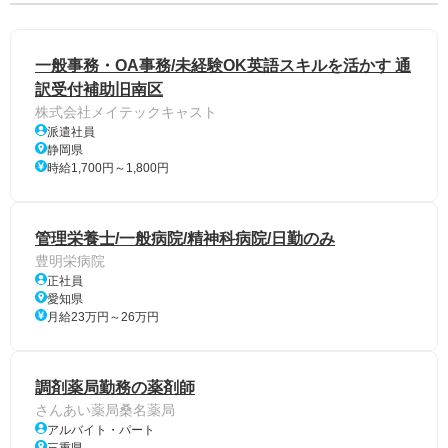
一般事務・OA事務/未経験OK英語スキルを活かす 通
訳受付補助旧南区
株式会社メイテックキャスト
派遣社員
静岡県
時給1,700円～1,800円
管理栄養士/一般病院/精神科病院/日勤のみ
豊明栄病院
正社員
愛知県
月給23万円～26万円
調剤薬局勤務の薬剤師
さんあい薬局桑名薬局
アルバイト・パート