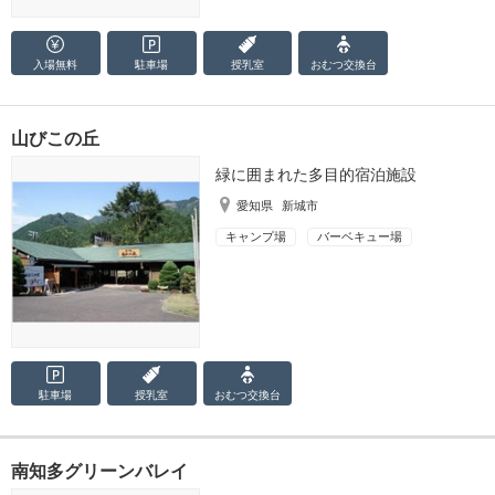
入場無料
駐車場
授乳室
おむつ
交換台
山びこの丘
緑に囲まれた多目的宿泊施設
愛知県
新城市
キャンプ場
バーベキュー場
駐車場
授乳室
おむつ
交換台
南知多グリーンバレイ