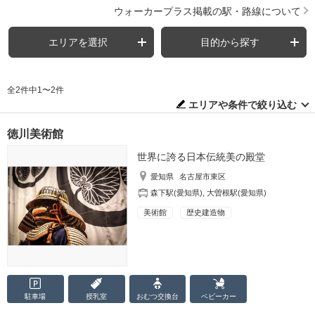
ウォーカープラス掲載の駅・路線について
エリアを選択
目的から探す
全2件中1〜2件
エリアや条件で絞り込む
徳川美術館
世界に誇る日本伝統美の殿堂
愛知県
名古屋市東区
森下駅(愛知県)
,
大曽根駅(愛知県)
美術館
歴史建造物
駐車場
授乳室
おむつ
交換台
ベビーカー