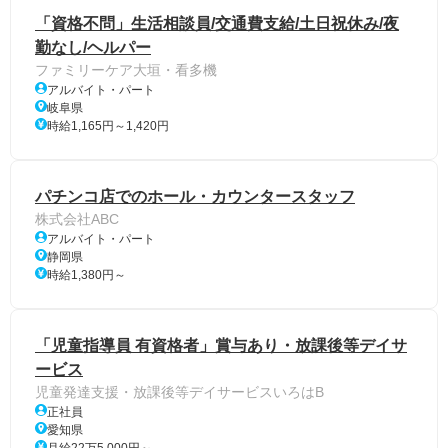
「資格不問」生活相談員/交通費支給/土日祝休み/夜
勤なし/ヘルパー
ファミリーケア大垣・看多機
アルバイト・パート
岐阜県
時給1,165円～1,420円
パチンコ店でのホール・カウンタースタッフ
株式会社ABC
アルバイト・パート
静岡県
時給1,380円～
「児童指導員 有資格者」賞与あり・放課後等デイサ
ービス
児童発達支援・放課後等デイサービスいろはB
正社員
愛知県