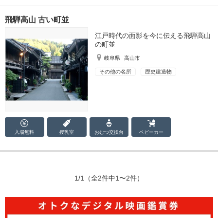
飛騨高山 古い町並
江戸時代の面影を今に伝える飛騨高山
の町並
岐阜県
高山市
その他の名所
歴史建造物
入場無料
授乳室
おむつ
交換台
ベビーカー
1/1
（全2件中1〜2件）