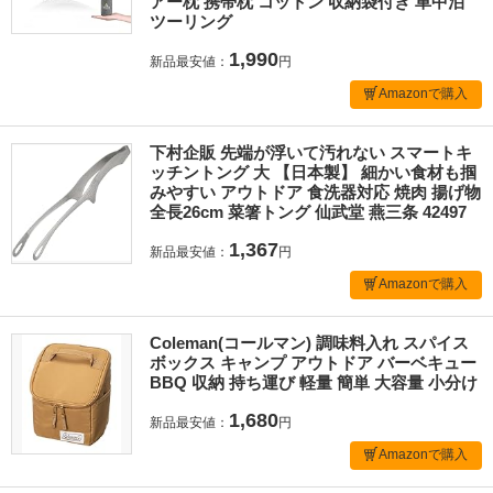
アー枕 携帯枕 コットン 収納袋付き 車中泊
ツーリング
1,990
新品最安値：
円
Amazonで購入
下村企販 先端が浮いて汚れない スマートキ
ッチントング 大 【日本製】 細かい食材も掴
みやすい アウトドア 食洗器対応 焼肉 揚げ物
全長26cm 菜箸トング 仙武堂 燕三条 42497
1,367
新品最安値：
円
Amazonで購入
Coleman(コールマン) 調味料入れ スパイス
ボックス キャンプ アウトドア バーベキュー
BBQ 収納 持ち運び 軽量 簡単 大容量 小分け
1,680
新品最安値：
円
Amazonで購入