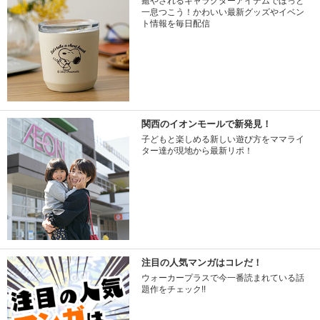
癒やされるキャラクターアイテムでほっと
一息つこう！かわいい最新グッズやイベン
ト情報を毎日配信
関西のイオンモールで新発見！
子どもと楽しめる新しい遊び方をママライ
ター達が現地から最新リポ！
注目の人気マンガはコレだ！
ウォーカープラスで今一番読まれている話
題作をチェック!!