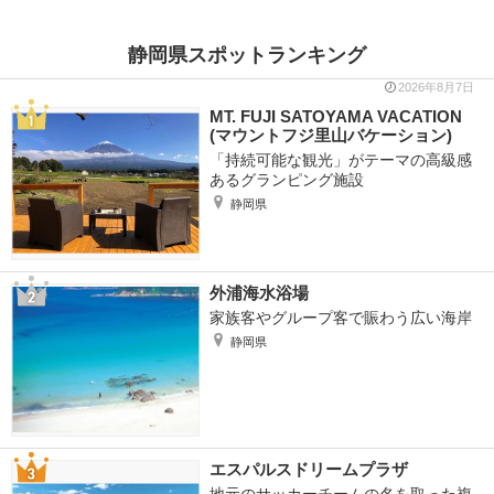
静岡県スポットランキング
2026年8月7日
MT. FUJI SATOYAMA VACATION
(マウントフジ里山バケーション)
「持続可能な観光」がテーマの高級感
あるグランピング施設
静岡県
外浦海水浴場
家族客やグループ客で賑わう広い海岸
静岡県
エスパルスドリームプラザ
地元のサッカーチームの名を取った複