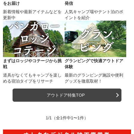
をお届け
発信
新着情報や最新アイテムなどを
人気キャンプ場やテント泊のポ
更新中
イントを紹介
まずはロッジやコテージから挑
グランピングで快適アウトドア
戦
体験
道具がなくてもキャンプを楽し
最新のグランピング施設や便利
める宿泊タイプをリサーチ
グッズを徹底取材！
アウトドア特集TOP
1/1
（全1件中1〜1件）