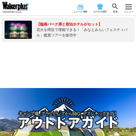
ニュース･連載
おでかけ情報
検 索
メニュー
【臨港パーク席と宿泊ホテルがセット】
花火を間近で堪能できる！「みなとみらいフェスティバ
ル」鑑賞ツアーを販売中