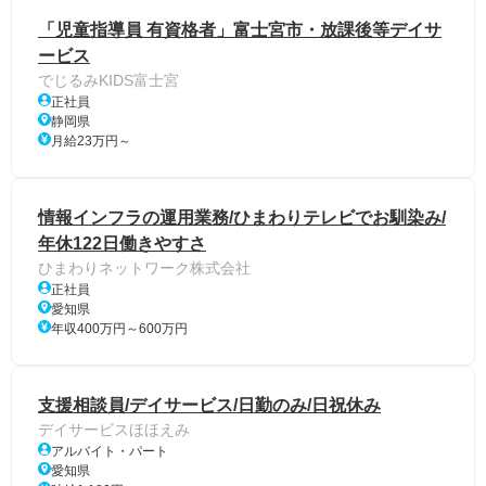
「児童指導員 有資格者」富士宮市・放課後等デイサ
ービス
でじるみKIDS富士宮
正社員
静岡県
月給23万円～
情報インフラの運用業務/ひまわりテレビでお馴染み/
年休122日働きやすさ
ひまわりネットワーク株式会社
正社員
愛知県
年収400万円～600万円
支援相談員/デイサービス/日勤のみ/日祝休み
デイサービスほほえみ
アルバイト・パート
愛知県