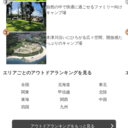
自然の中で快適に過ごせるファミリー向け
キャンプ場
木津川沿いにひろがる広々空間、開放感た
っぷりのキャンプ場
エリアごとのアウトドアランキングを見る
全国
北海道
東北
関東
甲信越
北陸
東海
関西
中国
四国
九州
アウトドアランキングをもっと見る