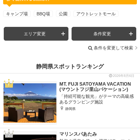
キャンプ場
BBQ場
公園
アウトレットモール
エリア変更
条件変更
条件を変更して検索
静岡県スポットランキング
2026年8月6日
MT. FUJI SATOYAMA VACATION
(マウントフジ里山バケーション)
「持続可能な観光」がテーマの高級感
あるグランピング施設
静岡県
マリンスパあたみ