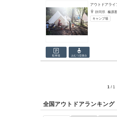
アウトドアライ
静岡県
榛原
キャンプ場
駐車場
おむつ
交換台
1
/ 
全国アウトドアランキング