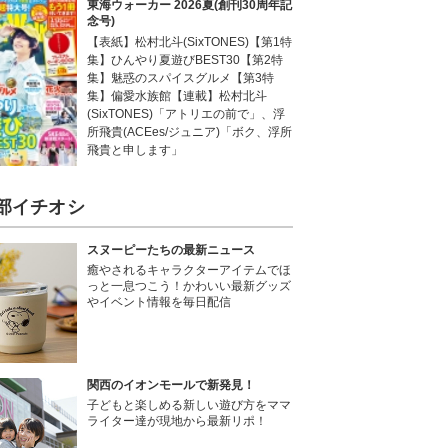
東海ウォーカー 2026夏(創刊30周年記
念号)
【表紙】松村北斗(SixTONES)【第1特
集】ひんやり夏遊びBEST30【第2特
集】魅惑のスパイスグルメ【第3特
とのキャンプ場ランキングを見る
集】偏愛水族館【連載】松村北斗
(SixTONES)「アトリエの前で」、浮
全国
北海道
東北
関東
所飛貴(ACEes/ジュニア)「ボク、浮所
北陸
東海
関西
中国
飛貴と申します」
九州
部イチオシ
キャンプ場ランキングをもっと見る
スヌーピーたちの最新ニュース
癒やされるキャラクターアイテムでほ
っと一息つこう！かわいい最新グッズ
やイベント情報を毎日配信
関西のイオンモールで新発見！
子どもと楽しめる新しい遊び方をママ
ライター達が現地から最新リポ！