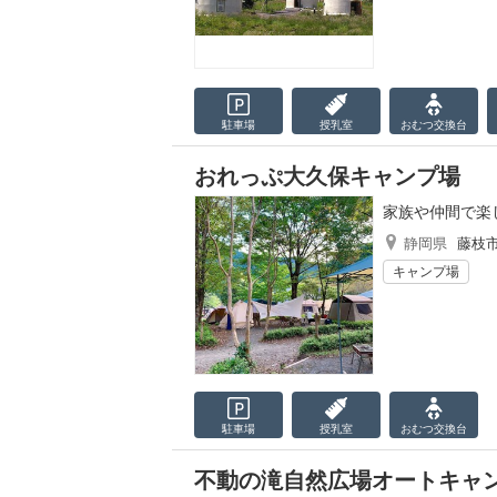
駐車場
授乳室
おむつ
交換台
おれっぷ大久保キャンプ場
家族や仲間で楽
静岡県
藤枝
キャンプ場
駐車場
授乳室
おむつ
交換台
不動の滝自然広場オートキャ