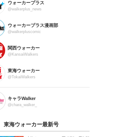
ウォーカープラス
@walkerplus_news
ウォーカープラス漫画部
伊勢志摩の大自然で楽しむ全20種のアトラクション
@walkerpluscomic
関西ウォーカー
@KansaiWalkers
東海ウォーカー
自然の中で快適に過ごせるファミリー向けキャンプ場
@TokaiWalkers
キャラWalker
@chara_walker_
木津川沿いにひろがる広々空間、開放感たっぷりのキャ
東海ウォーカー最新号