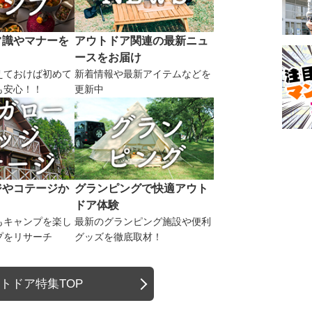
常識やマナーを
アウトドア関連の最新ニュ
ースをお届け
えておけば初めて
新着情報や最新アイテムなどを
も安心！！
更新中
ジやコテージか
グランピングで快適アウト
ドア体験
もキャンプを楽し
最新のグランピング施設や便利
プをリサーチ
グッズを徹底取材！
トドア特集TOP