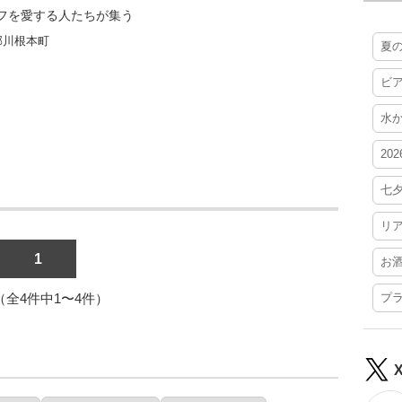
フを愛する人たちが集う
郡川根本町
夏
ビ
水
20
七
リ
1
お
1（全4件中1〜4件）
プ