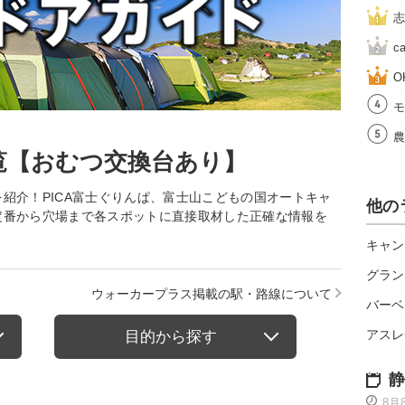
志
c
O
モ
農
覧【おむつ交換台あり】
紹介！PICA富士ぐりんぱ、富士山こどもの国オートキャ
他の
定番から穴場まで各スポットに直接取材した正確な情報を
キャン
グラン
ウォーカープラス掲載の駅・路線について
バーベ
アスレ
目的から探す
静
8月