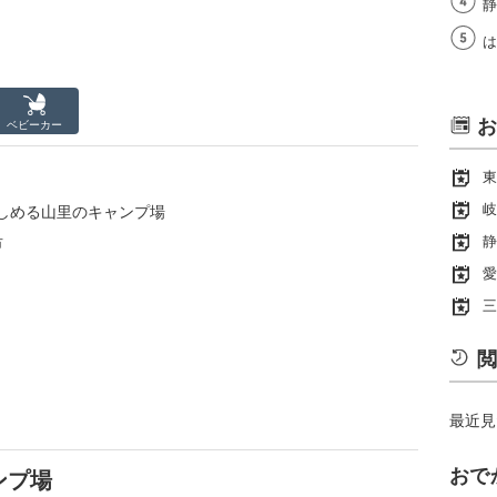
静
は
お
ベビーカー
東
岐
しめる山里のキャンプ場
静
市
愛
三
閲
最近見
おで
ンプ場