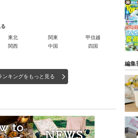
見る
エリアご
東北
関東
甲信越
関西
中国
四国
編集
ランキングをもっと見る