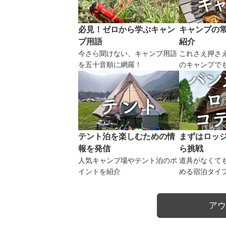
必見！ゼロから学ぶキャン
キャンプの
プ用語
紹介
今さら聞けない、キャンプ用語
これさえ押さ
を五十音順に網羅！
のキャンプで
テント泊を楽しむための情
まずはロッ
報を発信
ら挑戦
人気キャンプ場やテント泊のポ
道具がなくて
イントを紹介
める宿泊タイ
アウ