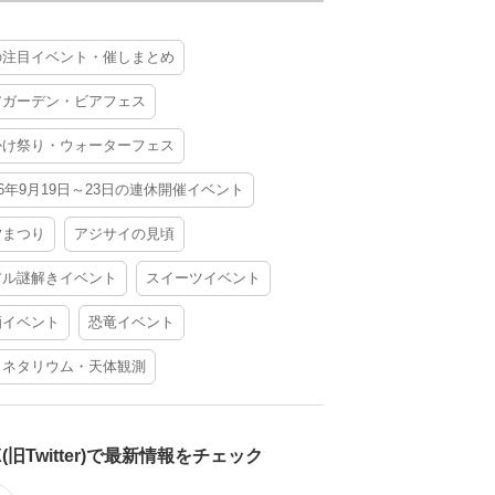
の注目イベント・催しまとめ
アガーデン・ビアフェス
かけ祭り・ウォーターフェス
26年9月19日～23日の連休開催イベント
夕まつり
アジサイの見頃
アル謎解きイベント
スイーツイベント
酒イベント
恐竜イベント
ラネタリウム・天体観測
X(旧Twitter)で最新情報をチェック