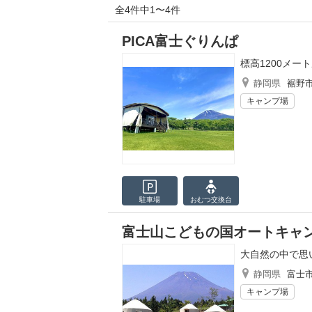
全4件中1〜4件
PICA富士ぐりんぱ
標高1200メ
静岡県
裾野
キャンプ場
駐車場
おむつ
交換台
富士山こどもの国オートキャ
大自然の中で思
静岡県
富士
キャンプ場