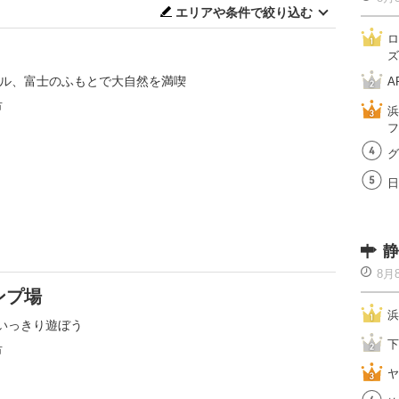
エリアや条件で絞り込む
ロ
ズ
ートル、富士のふもとで大自然を満喫
A
市
浜
フ
グ
日
静
8月
ンプ場
浜
いっきり遊ぼう
下
市
ヤ