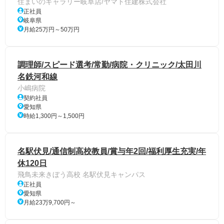
住まいのギャラリー岐阜店/ヤマト住建株式会社
正社員
岐阜県
月給25万円～50万円
調理師/スピード選考/常勤/病院・クリニック/太田川
名鉄河和線
小嶋病院
契約社員
愛知県
時給1,300円～1,500円
名駅伏見/通信制高校教員/賞与年2回/福利厚生充実/年
休120日
飛鳥未来きぼう高校 名駅伏見キャンパス
正社員
愛知県
月給23万9,700円～