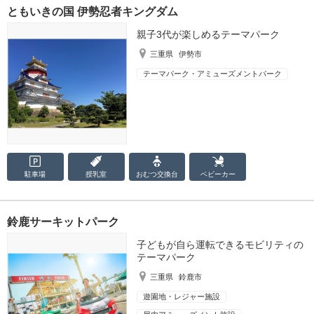
ともいきの国 伊勢忍者キングダム
親子3代が楽しめるテーマパーク
三重県
伊勢市
テーマパーク・アミューズメントパーク
駐車場
授乳室
おむつ
交換台
ベビーカー
鈴鹿サーキットパーク
子どもが自ら運転できるモビリティの
テーマパーク
三重県
鈴鹿市
遊園地・レジャー施設