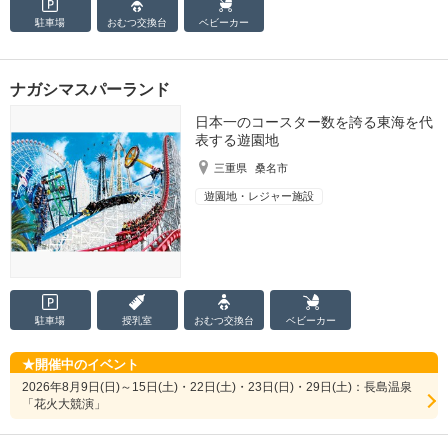
駐車場
おむつ
交換台
ベビーカー
ナガシマスパーランド
日本一のコースター数を誇る東海を代
表する遊園地
三重県
桑名市
遊園地・レジャー施設
駐車場
授乳室
おむつ
交換台
ベビーカー
開催中のイベント
2026年8月9日(日)～15日(土)・22日(土)・23日(日)・29日(土)：長島温泉
「花火大競演」