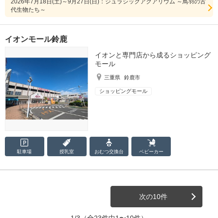
2026年7月18日(土)～9月27日(日)：ジュラシックアクアリウム ～鳥羽の古
代生物たち～
イオンモール鈴鹿
イオンと専門店から成るショッピング
モール
三重県
鈴鹿市
ショッピングモール
駐車場
授乳室
おむつ
交換台
ベビーカー
次の10件
1/3
（全23件中1〜10件）