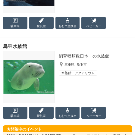
駐車場
授乳室
おむつ
交換台
ベビーカー
鳥羽水族館
飼育種類数日本一の水族館
三重県
鳥羽市
水族館・アクアリウム
駐車場
授乳室
おむつ
交換台
ベビーカー
開催中のイベント