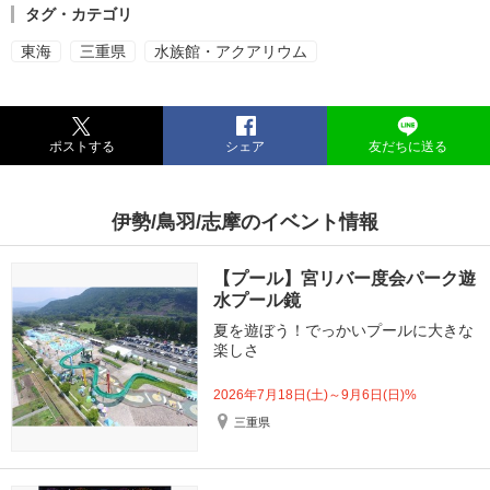
タグ・カテゴリ
東海
三重県
水族館・アクアリウム
ポストする
シェア
友だちに送る
伊勢/鳥羽/志摩のイベント情報
【プール】宮リバー度会パーク遊
水プール鏡
夏を遊ぼう！でっかいプールに大きな
楽しさ
2026年7月18日(土)～9月6日(日)%
三重県