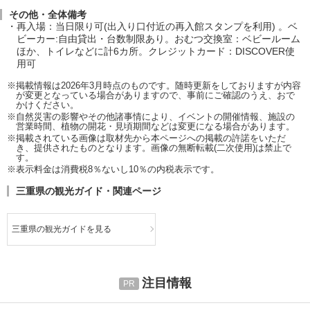
その他・全体備考
再入場：当日限り可(出入り口付近の再入館スタンプを利用) 。ベ
ビーカー:自由貸出・台数制限あり。おむつ交換室：ベビールーム
ほか、トイレなどに計6カ所。クレジットカード：DISCOVER使
用可
※掲載情報は2026年3月時点のものです。随時更新をしておりますが内容
が変更となっている場合がありますので、事前にご確認のうえ、おで
かけください。
※自然災害の影響やその他諸事情により、イベントの開催情報、施設の
営業時間、植物の開花・見頃期間などは変更になる場合があります。
※掲載されている画像は取材先から本ページへの掲載の許諾をいただ
き、提供されたものとなります。画像の無断転載(二次使用)は禁止で
す。
※表示料金は消費税8％ないし10％の内税表示です。
三重県の観光ガイド・関連ページ
三重県の観光ガイドを見る
注目情報