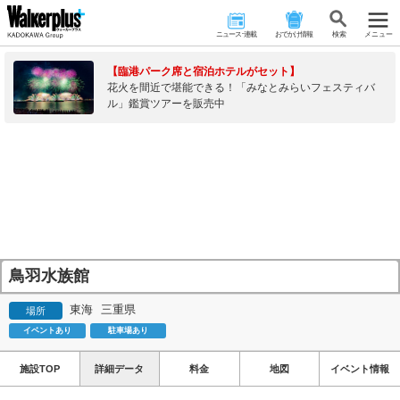
ニュース･連載
おでかけ情報
検 索
メニュー
【臨港パーク席と宿泊ホテルがセット】
花火を間近で堪能できる！「みなとみらいフェスティバ
ル」鑑賞ツアーを販売中
鳥羽水族館
東海
三重県
場所
イベントあり
駐車場あり
施設TOP
詳細データ
料金
地図
イベント情報