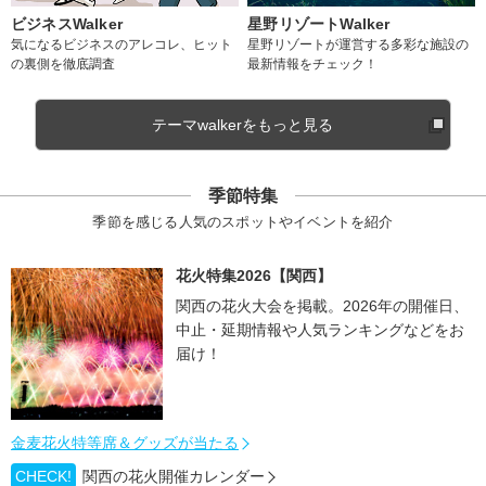
ビジネスWalker
星野リゾートWalker
気になるビジネスのアレコレ、ヒット
星野リゾートが運営する多彩な施設の
の裏側を徹底調査
最新情報をチェック！
テーマwalkerをもっと見る
季節特集
季節を感じる人気のスポットやイベントを紹介
花火特集2026【関西】
関西の花火大会を掲載。2026年の開催日、
中止・延期情報や人気ランキングなどをお
届け！
金麦花火特等席＆グッズが当たる
CHECK!
関西の花火開催カレンダー