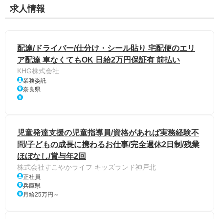
求人情報
配達/ドライバー/仕分け・シール貼り 宅配便のエリ
ア配達 車なくてもOK 日給2万円保証有 前払い
KHG株式会社
業務委託
奈良県
児童発達支援の児童指導員/資格があれば実務経験不
問/子どもの成長に携わるお仕事/完全週休2日制/残業
ほぼなし/賞与年2回
株式会社すこやかライフ キッズランド神戸北
正社員
兵庫県
月給25万円～