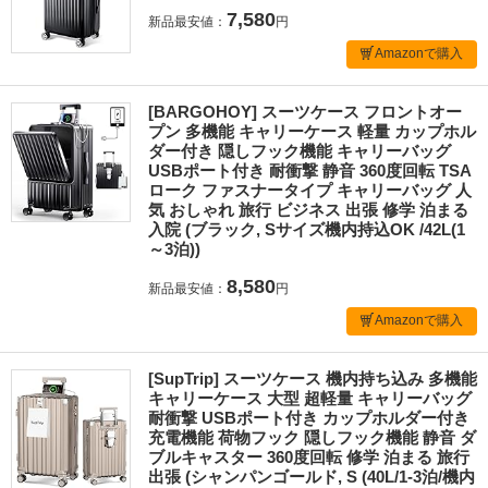
7,580
新品最安値：
円
Amazonで購入
[BARGOHOY] スーツケース フロントオー
プン 多機能 キャリーケース 軽量 カップホル
ダー付き 隠しフック機能 キャリーバッグ
USBポート付き 耐衝撃 静音 360度回転 TSA
ローク ファスナータイプ キャリーバッグ 人
気 おしゃれ 旅行 ビジネス 出張 修学 泊まる
入院 (ブラック, Sサイズ機内持込OK /42L(1
～3泊))
8,580
新品最安値：
円
Amazonで購入
[SupTrip] スーツケース 機内持ち込み 多機能
キャリーケース 大型 超軽量 キャリーバッグ
耐衝撃 USBポート付き カップホルダー付き
充電機能 荷物フック 隠しフック機能 静音 ダ
ブルキャスター 360度回転 修学 泊まる 旅行
出張 (シャンパンゴールド, S (40L/1-3泊/機内