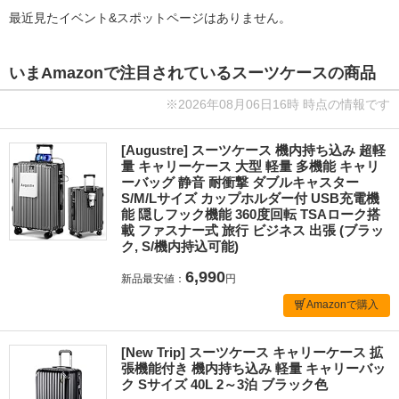
最近見たイベント&スポットページはありません。
いまAmazonで注目されているスーツケースの商品
※2026年08月06日16時 時点の情報です
[Augustre] スーツケース 機内持ち込み 超軽
量 キャリーケース 大型 軽量 多機能 キャリ
ーバッグ 静音 耐衝撃 ダブルキャスター
S/M/Lサイズ カップホルダー付 USB充電機
能 隠しフック機能 360度回転 TSAローク搭
載 ファスナー式 旅行 ビジネス 出張 (ブラッ
ク, S/機内持込可能)
6,990
新品最安値：
円
Amazonで購入
[New Trip] スーツケース キャリーケース 拡
張機能付き 機内持ち込み 軽量 キャリーバッ
ク Sサイズ 40L 2～3泊 ブラック色