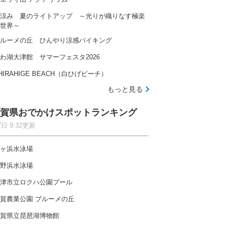
涼み 夏のライトアップ ～光りが織りなす極楽
世界～
ルーメの丘 ひんやり涼感バイキング
わ湖大津館 サマーフェスタ2026
HIRAHIGE BEACH（白ひげビーチ）
もっと見る
賀県おでかけスポットランキング
7日 9:32更新
ヶ浜水泳場
野浜水泳場
津市立ロクハ公園プール
賀農業公園 ブルーメの丘
賀県立琵琶湖博物館