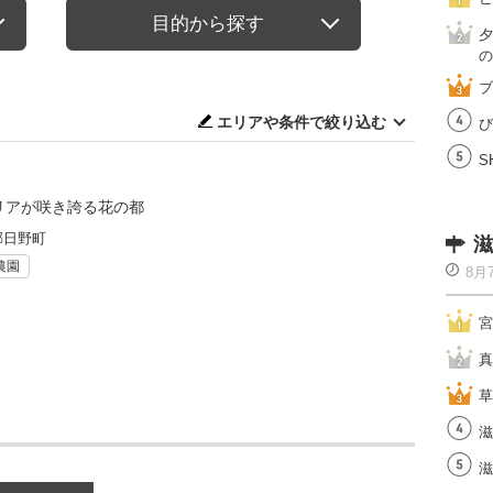
目的から探す
夕
の
ブ
エリアや条件で絞り込む
び
S
ダリアが咲き誇る花の都
郡日野町
滋
農園
8月
宮
真
草
滋
滋