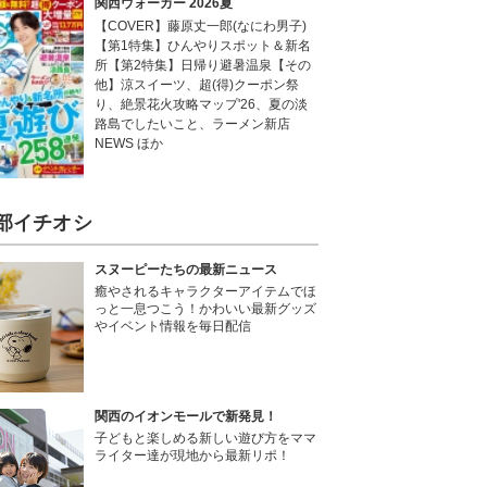
関西ウォーカー 2026夏
【COVER】藤原丈一郎(なにわ男子)
【第1特集】ひんやりスポット＆新名
所【第2特集】日帰り避暑温泉【その
他】涼スイーツ、超(得)クーポン祭
り、絶景花火攻略マップ'26、夏の淡
路島でしたいこと、ラーメン新店
NEWS ほか
部イチオシ
スヌーピーたちの最新ニュース
癒やされるキャラクターアイテムでほ
っと一息つこう！かわいい最新グッズ
やイベント情報を毎日配信
関西のイオンモールで新発見！
子どもと楽しめる新しい遊び方をママ
ライター達が現地から最新リポ！