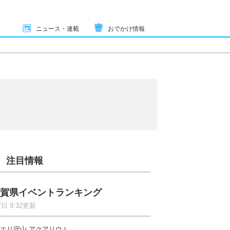
ニュース・連載
おでかけ情報
注目情報
賀県イベントランキング
7日 9:32更新
エリ守山 アクアリウム