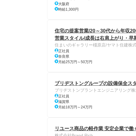
大阪府
時給1,300円
住宅の提案営業/20～30代から年収
営業スタイル/成長は右肩上がり・早
住まいのギャラリー橿原店/ヤマト住建株
正社員
奈良県
月給25万円～50万円
ブリヂストングループの設備保全スタ
ブリヂストンプラントエンジニアリング株
正社員
滋賀県
月給18万円～24万円
リユース商品の軽作業 安定企業で働
株式会社Brand Rich