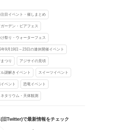
の注目イベント・催しまとめ
アガーデン・ビアフェス
かけ祭り・ウォーターフェス
26年9月19日～23日の連休開催イベント
夕まつり
アジサイの見頃
アル謎解きイベント
スイーツイベント
酒イベント
恐竜イベント
ラネタリウム・天体観測
X(旧Twitter)で最新情報をチェック