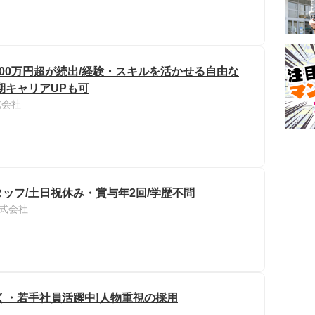
2000万円超が続出/経験・スキルを活かせる自由な
期キャリアUPも可
式会社
ッフ/土日祝休み・賞与年2回/学歴不問
式会社
く・若手社員活躍中!人物重視の採用