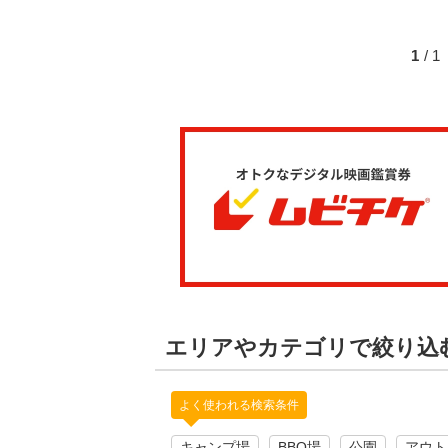
1
/ 
エリアやカテゴリで絞り込
よく使われる検索条件
キャンプ場
BBQ場
公園
アウト