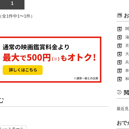
1
お
1（全1件中1〜1件）
関
滋
京
大
兵
奈
和
閲
む
最近見
おで
レットモール