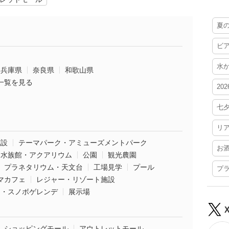
夏
ビ
水
兵庫県
奈良県
和歌山県
一覧を見る
20
七
リ
施設
テーマパーク・アミューズメントパーク
お
水族館・アクアリウム
公園
観光農園
プラネタリウム・天文台
工場見学
プール
プ
マカフェ
レジャー・リゾート施設
ー・スノボゲレンデ
展示場
ショッピングモール
アウトレットモール