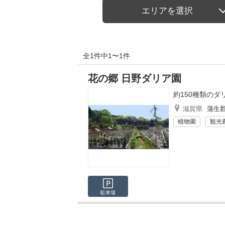
エリアを選択
全1件中1〜1件
花の郷 日野ダリア園
約150種類の
滋賀県
蒲生
植物園
観光
駐車場