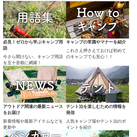
必見！ゼロから学ぶキャンプ用
キャンプの常識やマナーを紹介
語
これさえ押さえておけば初めて
今さら聞けない、キャンプ用語
のキャンプでも安心！！
を五十音順に網羅！
アウトドア関連の最新ニュース
テント泊を楽しむための情報を
をお届け
発信
新着情報や最新アイテムなどを
人気キャンプ場やテント泊のポ
更新中
イントを紹介