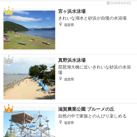
2026年8月9日
宮ヶ浜水泳場
きれいな湖水と砂浜が自慢の水浴場
滋賀県
真野浜水泳場
琵琶湖大橋に近いきれいな砂浜の水浴
場
滋賀県
滋賀農業公園 ブルーメの丘
自然の中で家族とのんびり楽しめる
滋賀県