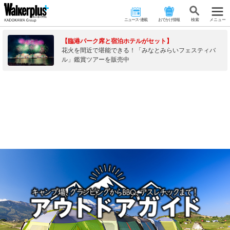
ニュース･連載
おでかけ情報
検 索
メニュー
【臨港パーク席と宿泊ホテルがセット】
花火を間近で堪能できる！「みなとみらいフェスティバ
ル」鑑賞ツアーを販売中