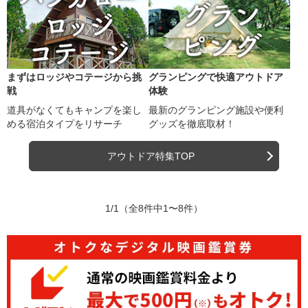
まずはロッジやコテージから挑
グランピングで快適アウトドア
戦
体験
道具がなくてもキャンプを楽し
最新のグランピング施設や便利
める宿泊タイプをリサーチ
グッズを徹底取材！
アウトドア特集TOP
1/1
（全8件中1〜8件）