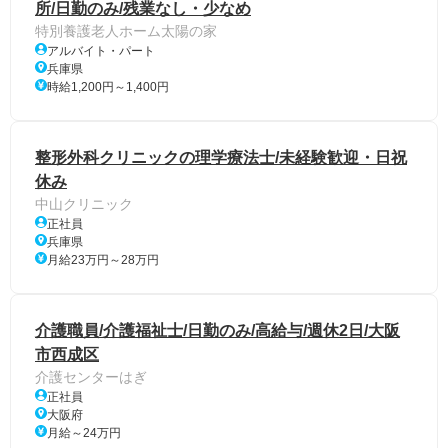
所/日勤のみ/残業なし・少なめ
特別養護老人ホーム太陽の家
アルバイト・パート
兵庫県
時給1,200円～1,400円
整形外科クリニックの理学療法士/未経験歓迎・日祝
休み
中山クリニック
正社員
兵庫県
月給23万円～28万円
介護職員/介護福祉士/日勤のみ/高給与/週休2日/大阪
市西成区
介護センターはぎ
正社員
大阪府
月給～24万円