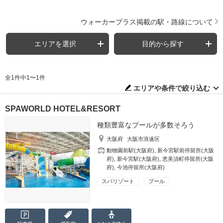
ウォーカープラス掲載の駅・路線について
エリアを選択
目的から探す
全1件中1〜1件
エリアや条件で絞り込む
SPAWORLD HOTEL&RESORT
種類豊富なプールが多数そろう
大阪府
大阪市浪速区
動物園前駅(大阪府)
,
新今宮駅前停留所(大阪
府)
,
新今宮駅(大阪府)
,
恵美須町停留所(大阪
府)
,
今池停留所(大阪府)
スパリゾート
プール