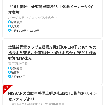
「10月開始」研究開発業務/大手化学メーカー!バイ
オ実験
パーソルテンプスタッフ株式会社
派遣社員
大阪府
時給1,500円～1,600円
放課後児童クラブ支援員/9月1日OPEN/子どもたちの
成長を見守るお仕事/経験・資格を活かす/子ども好き
歓迎/日祝休み
竜王西小学校
契約社員
滋賀県
月給19万円～
NEW
NISSANの自動車整備士/県外転勤なし/賞与あり/イン
センティブあり
兵庫日産自動車株式会社 加古川平野店