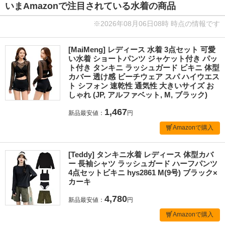
いまAmazonで注目されている水着の商品
※2026年08月06日08時 時点の情報です
[MaiMeng] レディース 水着 3点セット 可愛
い水着 ショートパンツ ジャケット付き パッ
ト付き タンキニ ラッシュガード ビキニ 体型
カバー 透け感 ビーチウェア スパ ハイウエス
ト シフォン 速乾性 通気性 大きいサイズ お
しゃれ (JP, アルファベット, M, ブラック)
1,467
新品最安値：
円
Amazonで購入
[Teddy] タンキニ水着 レディース 体型カバ
ー 長袖シャツ ラッシュガード ハーフパンツ
4点セットビキニ hys2861 M(9号) ブラック×
カーキ
4,780
新品最安値：
円
Amazonで購入