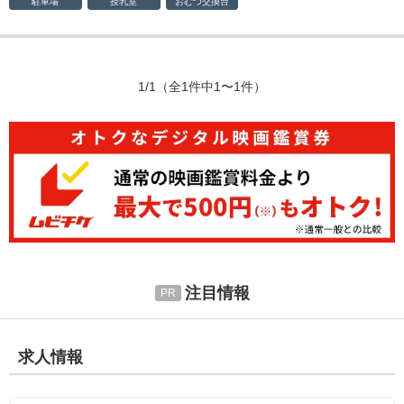
駐車場
授乳室
おむつ
交換台
1/1
（全1件中1〜1件）
注目情報
求人情報