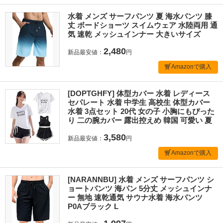
水着 メンズ サーフパンツ 夏 海水パンツ 膝
丈 ボードショーツ スイムウェア 水陸両用 通
気 速乾 メッシュインナー 大きいサイズ
2,480
新品最安値：
円
Amazonで購入
[DOPTGHFY] 体型カバー 水着 レディース
セパレート 水着 中学生 高校生 体型カバー
水着 3点セット 20代 女の子 小胸にもぴった
り 二の腕カバー 露出控えめ 韓国 可愛い 夏
3,580
新品最安値：
円
Amazonで購入
[NARANNBU] 水着 メンズ サーフパンツ シ
ョートパンツ 海パン 5分丈 メッシュインナ
ー 無地 速乾通気 サウナ水着 海水パンツ
P0Aブラック L