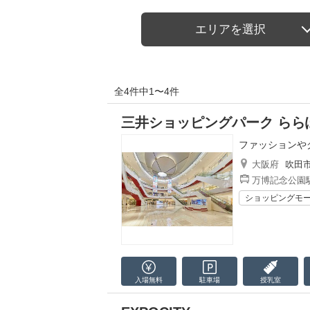
エリアを選択
全4件中1〜4件
三井ショッピングパーク ららぽー
ファッションや
大阪府
吹田
万博記念公園駅
ショッピングモ
入場無料
駐車場
授乳室