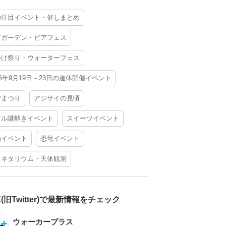
の注目イベント・催しまとめ
アガーデン・ビアフェス
かけ祭り・ウォーターフェス
26年9月19日～23日の連休開催イベント
夕まつり
アジサイの見頃
アル謎解きイベント
スイーツイベント
酒イベント
恐竜イベント
ラネタリウム・天体観測
X(旧Twitter)で最新情報をチェック
ウォーカープラス