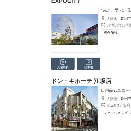
EXPOCITY
“遊ぶ、学ぶ、
大阪府
吹田
万博記念公園駅
複合施設
入場無料
駐車場
ドン・キホーテ 江坂店
日用品もユニー
大阪府
吹田
江坂駅(大阪府
ファッションビ