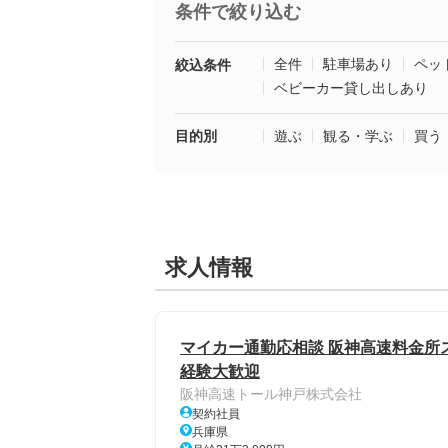
条件で絞り込む
全件
駐車場あり
ペッ
絞込条件
ベビーカー貸し出しあり
目的別
遊ぶ
観る・学ぶ
買う
求人情報
マイカー通勤応相談 阪神高速料金所スタ
経験大歓迎
阪神高速トール神戸株式会社
契約社員
兵庫県