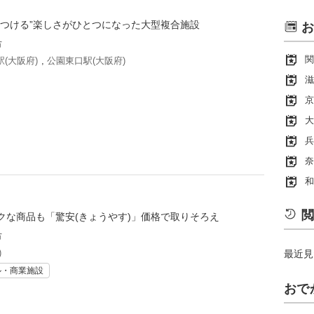
見つける”楽しさがひとつになった大型複合施設
お
市
関
(大阪府)
,
公園東口駅(大阪府)
滋
京
大
兵
奈
和
閲
クな商品も「驚安(きょうやす)」価格で取りそろえ
市
)
最近見
ル・商業施設
おで