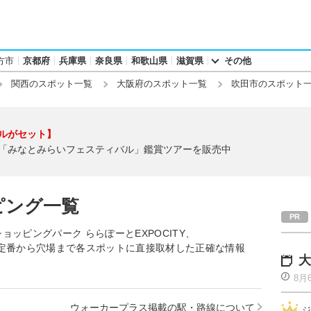
方市
京都府
兵庫県
奈良県
和歌山県
滋賀県
その他
関西のスポット一覧
大阪府のスポット一覧
吹田市のスポット
ルがセット】
「みなとみらいフェスティバル」鑑賞ツアーを販売中
ピング一覧
ッピングパーク ららぽーとEXPOCITY、
ど、定番から穴場まで各スポットに直接取材した正確な情報
大
8月
ウォーカープラス掲載の駅・路線について
ジ