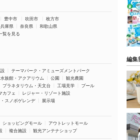
豊中市
吹田市
枚方市
兵庫県
奈良県
和歌山県
一覧を見る
編集
施設
テーマパーク・アミューズメントパーク
水族館・アクアリウム
公園
観光農園
プラネタリウム・天文台
工場見学
プール
マカフェ
レジャー・リゾート施設
ー・スノボゲレンデ
展示場
ショッピングモール
アウトレットモール
設
複合施設
観光アンテナショップ