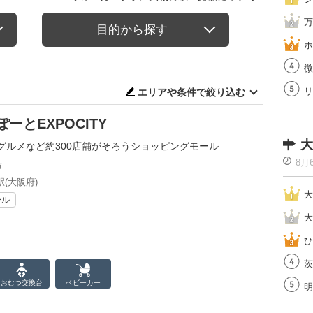
万
目的から探す
ホ
微
リ
エリアや条件で絞り込む
とEXPOCITY
大
グルメなど約300店舗がそろうショッピングモール
8月
市
(大阪府)
大
ール
大
ひ
茨
おむつ
交換台
ベビーカー
明