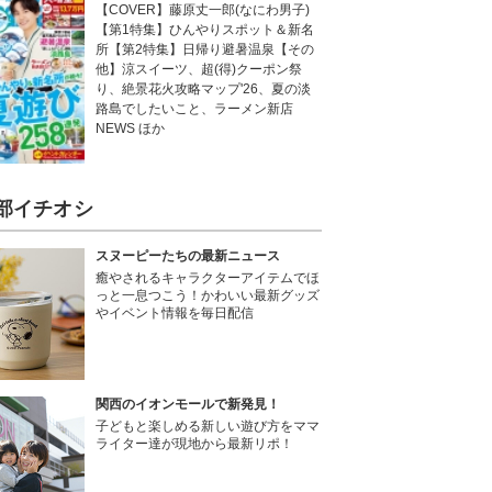
【COVER】藤原丈一郎(なにわ男子)
【第1特集】ひんやりスポット＆新名
所【第2特集】日帰り避暑温泉【その
他】涼スイーツ、超(得)クーポン祭
り、絶景花火攻略マップ'26、夏の淡
路島でしたいこと、ラーメン新店
NEWS ほか
部イチオシ
スヌーピーたちの最新ニュース
癒やされるキャラクターアイテムでほ
っと一息つこう！かわいい最新グッズ
やイベント情報を毎日配信
関西のイオンモールで新発見！
子どもと楽しめる新しい遊び方をママ
ライター達が現地から最新リポ！