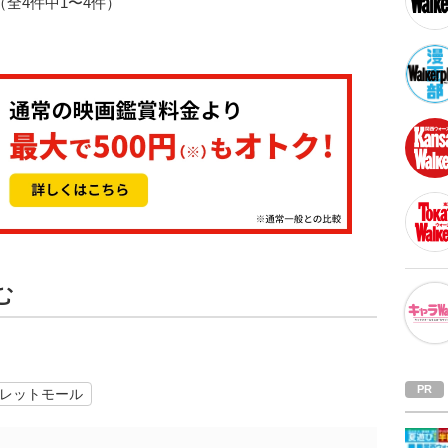
1（全4件中1〜4件）
む
レットモール