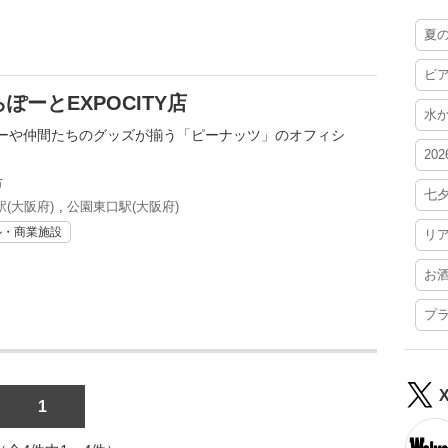
夏
ビ
ーとEXPOCITY店
水
ーや仲間たちのグッズが揃う「ピーナッツ」のオフィシ
20
市
七
(大阪府)
,
公園東口駅(大阪府)
ル・商業施設
リ
お
プ
1