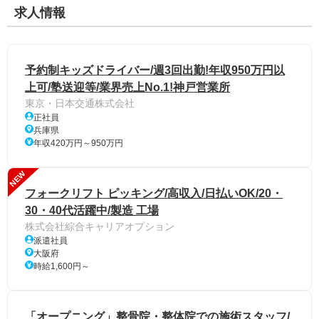
求人情報
予約制キッズドライバー/週3回出勤!年収950万円以
上可/塾送迎等/業界売上No.1!神戸営業所
東京・日本交通株式会社
正社員
兵庫県
年収420万円～950万円
NEW
フォークリフト ピッキング/高収入/日払いOK/20・
30・40代活躍中/製造 工場
株式会社綜合キャリアオプション
派遣社員
大阪府
時給1,600円～
「オープニング」整骨院・整体院での施術スタッフ/