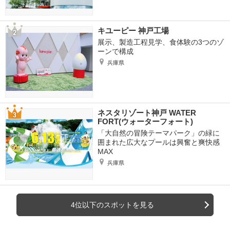
キユーピー 神戸工場
展示、製造工程見学、食体験の3つのゾ
ーンで構成
兵庫県
ネスタリゾート神戸 WATER
FORT(ウォーターフォート)
「大自然の冒険テーマパーク」の緑に
囲まれた広大なプールは興奮と爽快感
MAX
兵庫県
4位以下のスポットを見る