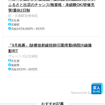
ふるさと出店のチャンス/無資格・未経験OK/研修充
実/週休2日制
匠・京都駅前整体院
正社員
京都府
月給24万9,000円～35万円
「9月急募」/診療放射線技師/日勤常勤/病院/X線撮
影/RT
ヴォーリズ記念病院
正社員
滋賀県
月給19万円～20万円
Sponsored by
おすすめ記事