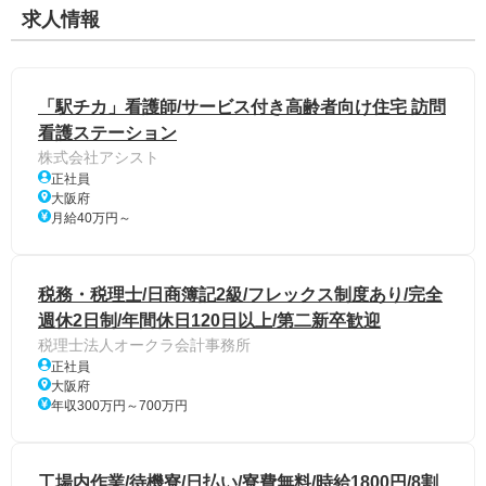
求人情報
「駅チカ」看護師/サービス付き高齢者向け住宅 訪問
看護ステーション
株式会社アシスト
正社員
大阪府
月給40万円～
税務・税理士/日商簿記2級/フレックス制度あり/完全
週休2日制/年間休日120日以上/第二新卒歓迎
税理士法人オークラ会計事務所
正社員
大阪府
年収300万円～700万円
工場内作業/待機寮/日払い/寮費無料/時給1800円/8割