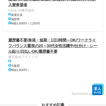
入寮希望者
move on株式会社
派遣社員
滋賀県
時給1,800円～2,250円
履歴書不要/単発・短期・1日3時間～OK/ワークライ
フバランス重視の20～30代女性活躍中/仕分け・シー
ル貼り/日払いOK/履歴書不要
株式会社アドミック
大阪府
時給1,600円～
Sponsored by
おすすめ記事