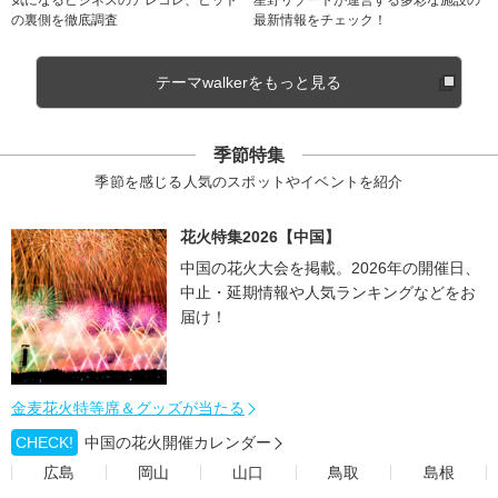
気になるビジネスのアレコレ、ヒット
星野リゾートが運営する多彩な施設の
の裏側を徹底調査
最新情報をチェック！
テーマwalkerをもっと見る
季節特集
季節を感じる人気のスポットやイベントを紹介
花火特集2026【中国】
中国の花火大会を掲載。2026年の開催日、
中止・延期情報や人気ランキングなどをお
届け！
金麦花火特等席＆グッズが当たる
CHECK!
中国の花火開催カレンダー
広島
岡山
山口
鳥取
島根