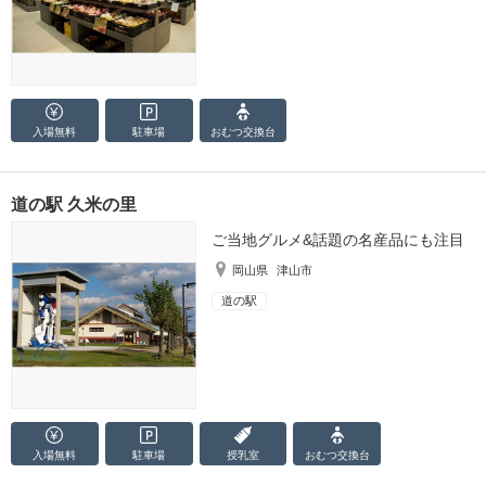
入場無料
駐車場
おむつ
交換台
道の駅 久米の里
ご当地グルメ&話題の名産品にも注目
岡山県
津山市
道の駅
入場無料
駐車場
授乳室
おむつ
交換台