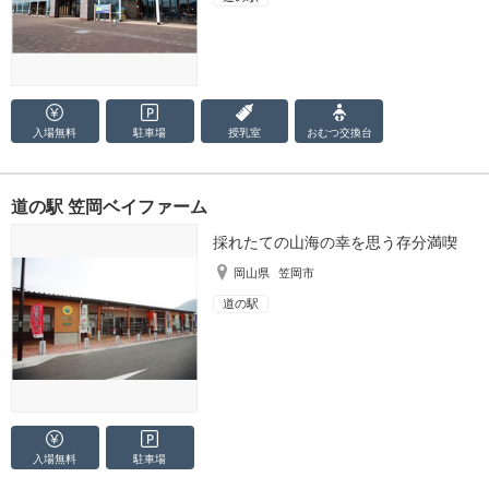
入場無料
駐車場
授乳室
おむつ
交換台
道の駅 笠岡ベイファーム
採れたての山海の幸を思う存分満喫
岡山県
笠岡市
道の駅
入場無料
駐車場