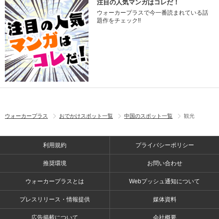
注目の人気マンガはコレだ！
ウォーカープラスで今一番読まれている話
題作をチェック!!
ウォーカープラス
おでかけスポット一覧
中国のスポット一覧
観光
利用規約
プライバシーポリシー
推奨環境
お問い合わせ
ウォーカープラスとは
Webプッシュ通知について
プレスリリース・情報提供
媒体資料
広告掲載について
会社概要