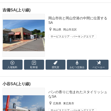
吉備SA(上り線)
岡山市街と岡山空港の中間に位置する
SA
岡山県
岡山市北区
サービスエリア・パーキングエリア
入場無料
駐車場
授乳室
おむつ
交換台
ベビーカー
小谷SA(上り線)
パンの香りに包まれたスタイリッシュ
なSA
広島県
東広島市
サービスエリア・パーキングエリア