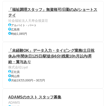
「福祉調理スタッフ」無資格可/日勤のみ/ショートス
テイ
社会福祉法人天寿会後楽荘
アルバイト・パート
広島県
時給1,085円
「未経験OK」データ入力・タイピング業務/土日祝
休み/年間休日125日/駅徒歩6分!残業10h月以内/昇
給・賞与あり
株式会社Liyd
正社員
岡山県
月給19万5,000円～30万円
ADAMSのホスト スタッフ募集
ADAMS