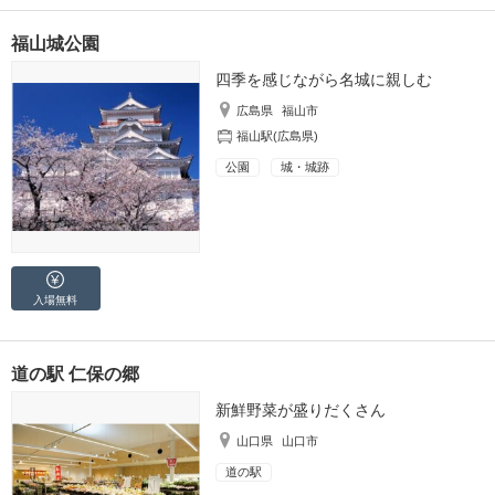
福山城公園
四季を感じながら名城に親しむ
広島県
福山市
福山駅(広島県)
公園
城・城跡
入場無料
道の駅 仁保の郷
新鮮野菜が盛りだくさん
山口県
山口市
道の駅