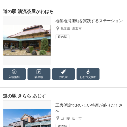
道の駅 清流茶屋かわはら
地産地消運動を実践するステーション
鳥取県
鳥取市
道の駅
入場無料
駐車場
授乳室
おむつ
交換台
道の駅 きらら あじす
工房併設でおいしい特産が盛りだくさ
ん
山口県
山口市
道の駅