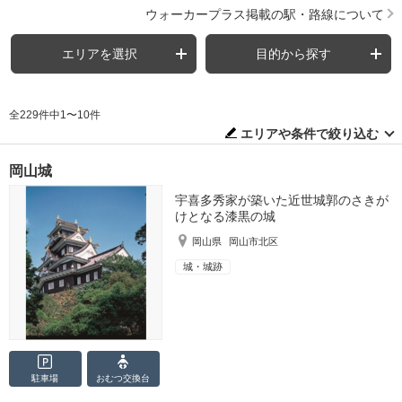
ウォーカープラス掲載の駅・路線について
エリアを選択
目的から探す
全229件中1〜10件
エリアや条件で絞り込む
岡山城
宇喜多秀家が築いた近世城郭のさきが
けとなる漆黒の城
岡山県
岡山市北区
城・城跡
駐車場
おむつ
交換台