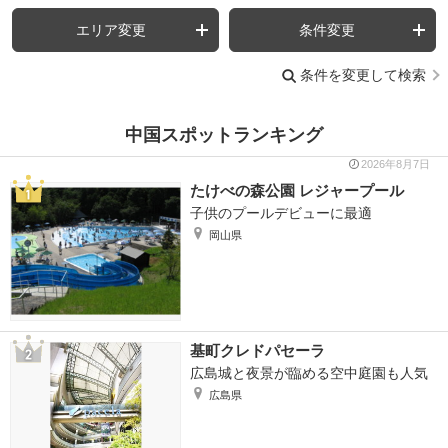
エリア変更
条件変更
条件を変更して検索
中国スポットランキング
2026年8月7日
たけべの森公園 レジャープール
子供のプールデビューに最適
岡山県
基町クレドパセーラ
広島城と夜景が臨める空中庭園も人気
広島県