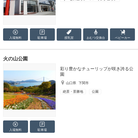
入場無料
駐車場
授乳室
おむつ
交換台
ベビーカー
火の山公園
彩り豊かなチューリップが咲き誇る公
園
山口県
下関市
絶景・景勝地
公園
入場無料
駐車場