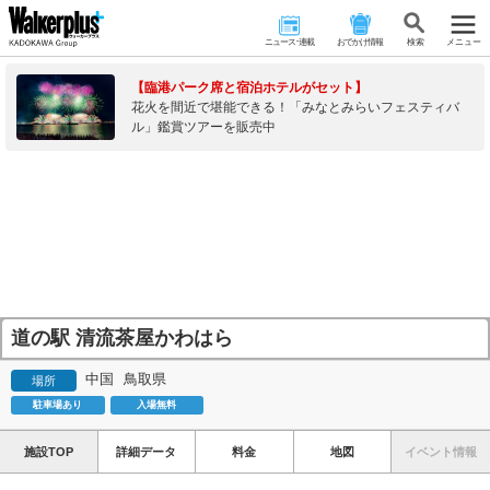
ニュース･連載
おでかけ情報
検 索
メニュー
【臨港パーク席と宿泊ホテルがセット】
花火を間近で堪能できる！「みなとみらいフェスティバ
ル」鑑賞ツアーを販売中
道の駅 清流茶屋かわはら
中国
鳥取県
場所
駐車場あり
入場無料
施設TOP
詳細データ
料金
地図
イベント情報