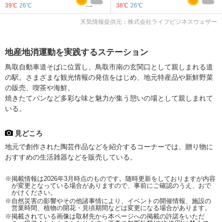
39℃
26℃
38℃
26℃
天気情報提供元：株式会社ライフビジネスウェザー
地産地消運動を実践するステーション
鳥取自動車道そばに位置し、鳥取市南の玄関口として親しまれる道
の駅。さまざまな観光情報の発信をはじめ、地元特産品や新鮮野菜
の販売、喫茶や海鮮、
焼きたてパンなど多彩な味と魅力が集う憩いの場として親しまれて
いる。
見どころ
地元で創作された陶芸作品などを紹介するコーナーでは、贈り物に
おすすめの生活雑器などを販売している。
※掲載情報は2026年3月時点のものです。随時更新をしておりますが内容
が変更となっている場合がありますので、事前にご確認のうえ、おで
かけください。
※自然災害の影響やその他諸事情により、イベントの開催情報、施設の
営業時間、植物の開花・見頃期間などは変更になる場合があります。
※掲載されている画像は取材先から本ページへの掲載の許諾をいただ