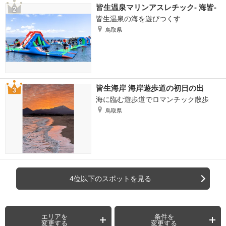
皆生温泉マリンアスレチック- 海皆-
皆生温泉の海を遊びつくす
鳥取県
皆生海岸 海岸遊歩道の初日の出
海に臨む遊歩道でロマンチック散歩
鳥取県
4位以下のスポットを見る
エリアを
条件を
変更する
変更する