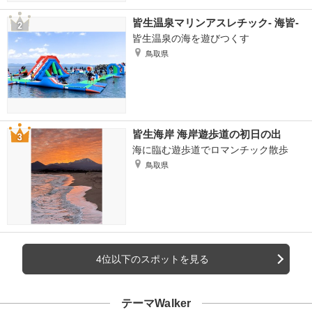
皆生温泉マリンアスレチック- 海皆-
皆生温泉の海を遊びつくす
鳥取県
皆生海岸 海岸遊歩道の初日の出
海に臨む遊歩道でロマンチック散歩
鳥取県
4位以下のスポットを見る
テーマWalker