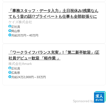
「事務スタッフ・データ入力」土日祝休み!残業なん
てもう昔の話!?プライベートも仕事も全部欲張りに
ケイズ株式会社
正社員
岡山県
月給20万円～40万円
「ワークライフバランス充実」!「第二新卒歓迎」/正
社員デビュー歓迎 「軽作業 」
株式会社Amark
正社員
広島県
月給24万2,000円～33万円
Sponsored by