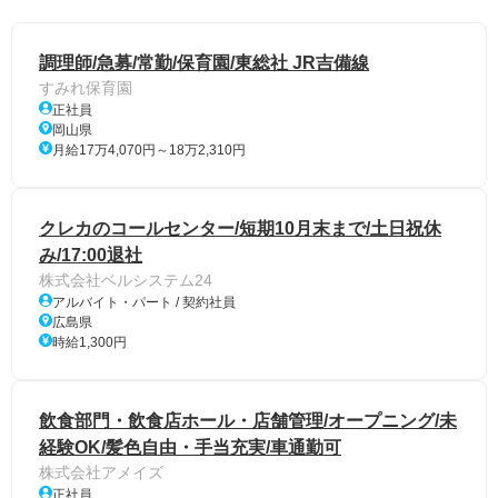
調理師/急募/常勤/保育園/東総社 JR吉備線
すみれ保育園
正社員
岡山県
月給17万4,070円～18万2,310円
クレカのコールセンター/短期10月末まで/土日祝休
み/17:00退社
株式会社ベルシステム24
アルバイト・パート / 契約社員
広島県
時給1,300円
飲食部門・飲食店ホール・店舗管理/オープニング/未
経験OK/髪色自由・手当充実/車通勤可
株式会社アメイズ
正社員