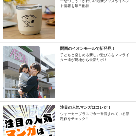
一息つこう！かわいい最新グッズやイベン
ト情報を毎日配信
関西のイオンモールで新発見！
子どもと楽しめる新しい遊び方をママライ
ター達が現地から最新リポ！
注目の人気マンガはコレだ！
ウォーカープラスで今一番読まれている話
題作をチェック!!