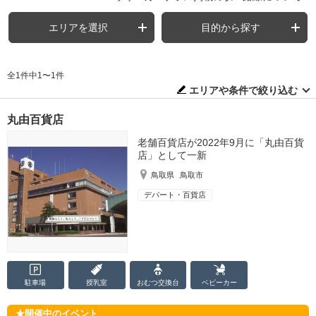
エリアを選択
目的から探す
全1件中1〜1件
エリアや条件で絞り込む
丸由百貨店
老舗百貨店が2022年9月に「丸由百貨
店」として一新
鳥取県
鳥取市
デパート・百貨店
駐車場
授乳室
おむつ
交換台
ベビーカー
開催中のイベント