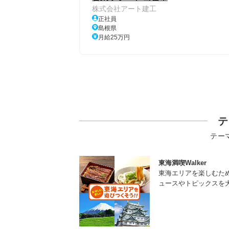
株式会社アート建工
正社員
島根県
月給25万円
テ
テー
東海満喫Walker
東海エリアを楽しむた
ュースやトピックスを