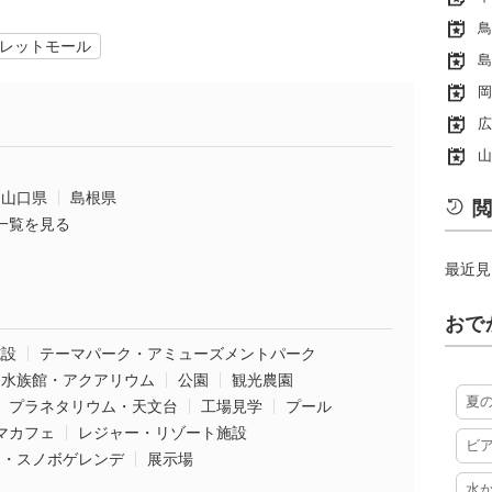
鳥
レットモール
島
岡
広
山
山口県
島根県
閲
一覧を見る
最近見
おで
施設
テーマパーク・アミューズメントパーク
水族館・アクアリウム
公園
観光農園
夏
プラネタリウム・天文台
工場見学
プール
マカフェ
レジャー・リゾート施設
ビ
ー・スノボゲレンデ
展示場
水