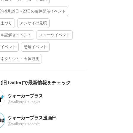
26年9月19日～23日の連休開催イベント
夕まつり
アジサイの見頃
アル謎解きイベント
スイーツイベント
酒イベント
恐竜イベント
ラネタリウム・天体観測
X(旧Twitter)で最新情報をチェック
ウォーカープラス
@walkerplus_news
ウォーカープラス漫画部
@walkerpluscomic