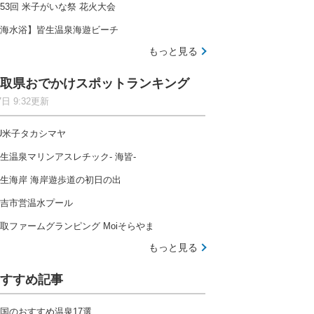
53回 米子がいな祭 花火大会
海水浴】皆生温泉海遊ビーチ
もっと見る
取県おでかけスポットランキング
7日 9:32更新
U米子タカシマヤ
生温泉マリンアスレチック- 海皆-
生海岸 海岸遊歩道の初日の出
吉市営温水プール
取ファームグランピング Moiそらやま
もっと見る
すすめ記事
国のおすすめ温泉17選