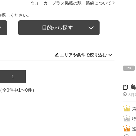
ウォーカープラス掲載の駅・路線について
お探しください。
目的から探す
エリアや条件で絞り込む
1
鳥
1（全0件中1〜0件）
8月
第
特
巡