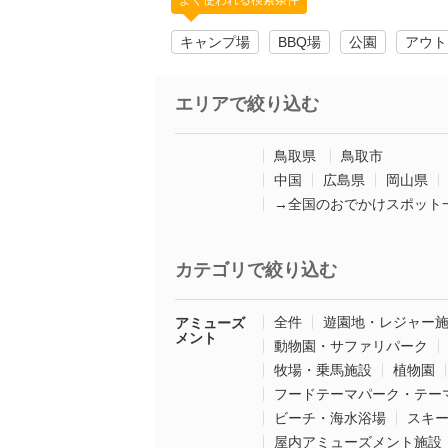
よく使われる検索条件
キャンプ場
BBQ場
公園
アウト
エリアで絞り込む
鳥取県
鳥取市
中国
広島県
岡山県
→全国のおでかけスポット
カテゴリで絞り込む
全件
遊園地・レジャー
アミューズ
メント
動物園・サファリパーク
牧場・乗馬施設
植物園
フードテーマパーク・テー
ビーチ・海水浴場
スキ
屋内アミューズメント施設