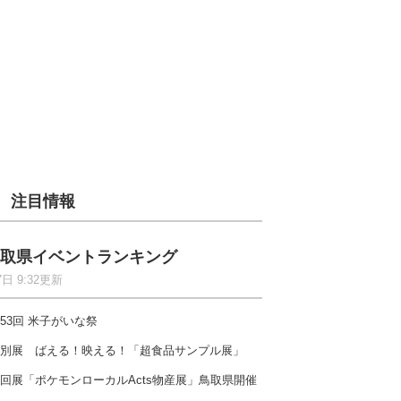
注目情報
取県イベントランキング
7日 9:32更新
53回 米子がいな祭
別展 ばえる！映える！「超食品サンプル展」
回展「ポケモンローカルActs物産展」鳥取県開催