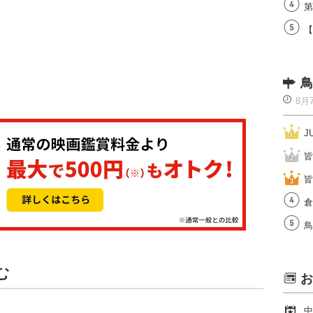
第
【
鳥
8月
J
皆
皆
倉
鳥
む
お
中