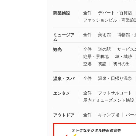
全件
デパート・百貨店
商業施設
ファッションビル・商業施
全件
美術館
博物館・
ミュージア
ム
全件
道の駅
サービス
観光
絶景・景勝地
城・城跡
空港
初詣
初日の出
全件
温泉・日帰り温泉
温泉・スパ
全件
フットサルコート
エンタメ
屋内アミューズメント施設
全件
キャンプ場
バー
アウトドア