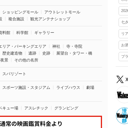
20
ショッピングモール
アウトレットモール
設
複合施設
観光アンテナショップ
七
資料館
科学館
ギャラリー
リ
お
エリア・パーキングエリア
神社
寺・寺院
歴史建造物
遺跡
史跡
展望台・タワー・橋
プ
夜景
その他の名所
スパリゾート
スポーツ施設・スタジアム
ライブハウス
劇場
ベキュー場
アスレチック
グランピング