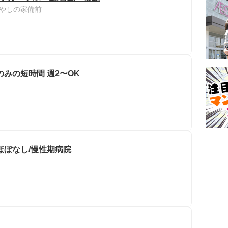
やしの家備前
みの短時間 週2〜OK
ほぼなし/慢性期病院