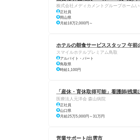
株式会社メディカメントグループホームい
正社員
岡山県
月給18万2,000円～
ホテルの朝食サービススタッフ 午前の
スマイルホテルプレミアム鳥取
アルバイト・パート
鳥取県
時給1,100円
「産休・育休取得可能」看護師/残業
医療法人元洋会 森山病院
正社員
山口県
月給25万5,000円～31万円
営業サポート/出雲市