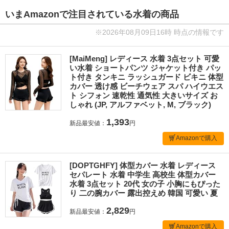
いまAmazonで注目されている水着の商品
※2026年08月09日16時 時点の情報です
[MaiMeng] レディース 水着 3点セット 可愛
い水着 ショートパンツ ジャケット付き パッ
ト付き タンキニ ラッシュガード ビキニ 体型
カバー 透け感 ビーチウェア スパ ハイウエス
ト シフォン 速乾性 通気性 大きいサイズ お
しゃれ (JP, アルファベット, M, ブラック)
1,393
新品最安値：
円
Amazonで購入
[DOPTGHFY] 体型カバー 水着 レディース
セパレート 水着 中学生 高校生 体型カバー
水着 3点セット 20代 女の子 小胸にもぴった
り 二の腕カバー 露出控えめ 韓国 可愛い 夏
2,829
新品最安値：
円
Amazonで購入