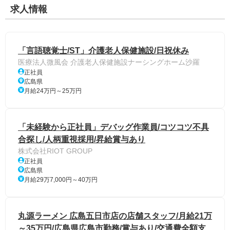
求人情報
「言語聴覚士/ST」介護老人保健施設/日祝休み
医療法人微風会 介護老人保健施設ナーシングホーム沙羅
正社員
広島県
月給24万円～25万円
「未経験から正社員」デバッグ作業員/コツコツ不具
合探し/人柄重視採用/昇給賞与あり
株式会社RIOT GROUP
正社員
広島県
月給29万7,000円～40万円
丸源ラーメン 広島五日市店の店舗スタッフ/月給21万
～35万円/広島県広島市勤務/賞与あり/交通費全額支