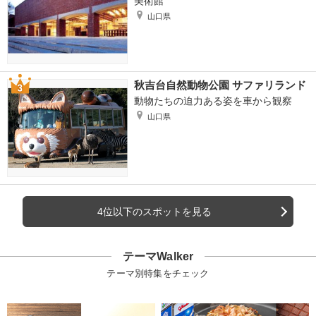
美術館
山口県
秋吉台自然動物公園 サファリランド
動物たちの迫力ある姿を車から観察
山口県
4位以下のスポットを見る
テーマWalker
テーマ別特集をチェック