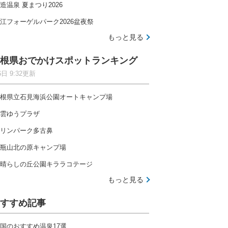
造温泉 夏まつり2026
江フォーゲルパーク2026盆夜祭
もっと見る
根県おでかけスポットランキング
6日 9:32更新
根県立石見海浜公園オートキャンプ場
雲ゆうプラザ
リンパーク多古鼻
瓶山北の原キャンプ場
晴らしの丘公園キララコテージ
もっと見る
すすめ記事
国のおすすめ温泉17選