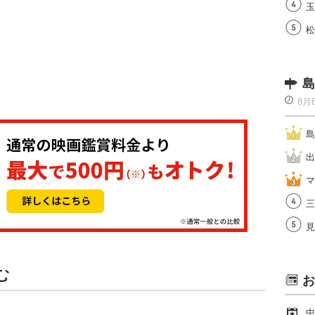
玉
松
島
8月
島
出
マ
三
見
む
お
中