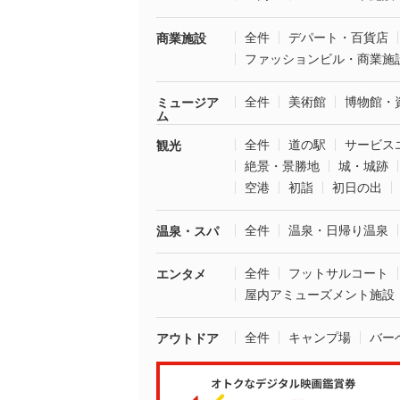
全件
デパート・百貨店
商業施設
ファッションビル・商業施
全件
美術館
博物館・
ミュージア
ム
全件
道の駅
サービス
観光
絶景・景勝地
城・城跡
空港
初詣
初日の出
全件
温泉・日帰り温泉
温泉・スパ
全件
フットサルコート
エンタメ
屋内アミューズメント施設
全件
キャンプ場
バー
アウトドア