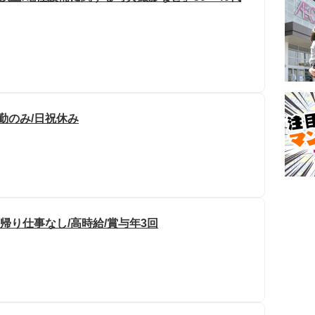
勤のみ/日祝休み
帰り仕事なし/高時給/賞与年3回