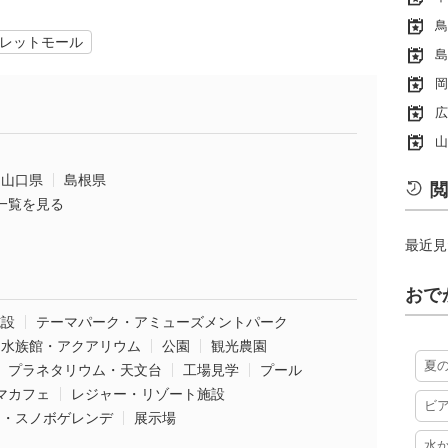
鳥
レットモール
島
岡
広
山
山口県
島根県
閲
一覧を見る
最近見
おで
施設
テーマパーク・アミューズメントパーク
水族館・アクアリウム
公園
観光農園
夏
プラネタリウム・天文台
工場見学
プール
マカフェ
レジャー・リゾート施設
ビ
ー・スノボゲレンデ
展示場
水