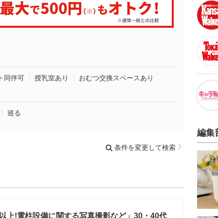
ト同伴可
授乳室あり
おむつ交換スペースあり
巡る
編集
条件を変更して検索
以上!電柱設備に関する写真撮影など」30・40代