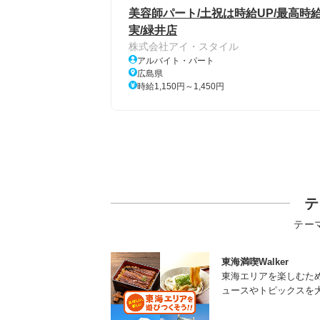
美容師パート/土祝は時給UP/最高時給
実/緑井店
株式会社アイ・スタイル
アルバイト・パート
広島県
時給1,150円～1,450円
テ
テー
東海満喫Walker
東海エリアを楽しむた
ュースやトピックスを