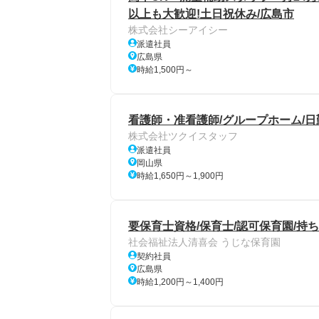
以上も大歓迎!土日祝休み/広島市
株式会社シーアイシー
派遣社員
広島県
時給1,500円～
看護師・准看護師/グループホーム/日
株式会社ツクイスタッフ
派遣社員
岡山県
時給1,650円～1,900円
要保育士資格/保育士/認可保育園/持ち
社会福祉法人清喜会 うじな保育園
契約社員
広島県
時給1,200円～1,400円