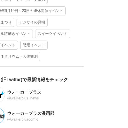
26年9月19日～23日の連休開催イベント
夕まつり
アジサイの見頃
アル謎解きイベント
スイーツイベント
酒イベント
恐竜イベント
ラネタリウム・天体観測
X(旧Twitter)で最新情報をチェック
ウォーカープラス
@walkerplus_news
ウォーカープラス漫画部
@walkerpluscomic