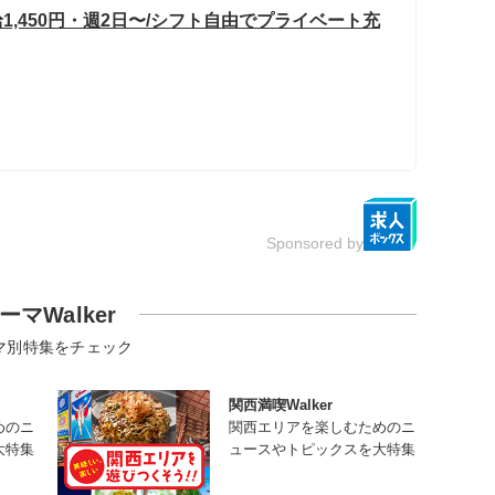
1,450円・週2日〜/シフト自由でプライベート充
Sponsored by
ーマWalker
マ別特集をチェック
関西満喫Walker
めのニ
関西エリアを楽しむためのニ
大特集
ュースやトピックスを大特集