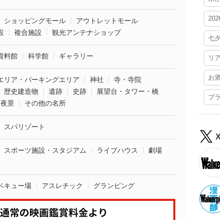
20
ショッピングモール
アウトレットモール
設
複合施設
観光アンテナショップ
七
資料館
科学館
ギャラリー
リ
お
エリア・パーキングエリア
神社
寺・寺院
歴史建造物
遺跡
史跡
展望台・タワー・橋
プ
夜景
その他の名所
スパリゾート
スポーツ施設・スタジアム
ライブハウス
劇場
ベキュー場
アスレチック
グランピング