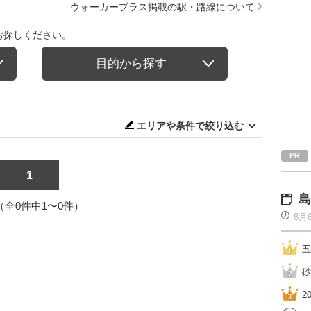
ウォーカープラス掲載の駅・路線について
お探しください。
目的から探す
エリアや条件で絞り込む
1
島
1（全0件中1〜0件）
8月
五
砂
2