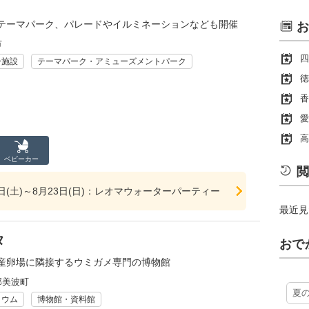
テーマパーク、パレードやイルミネーションなども開催
お
市
四
ー施設
テーマパーク・アミューズメントパーク
徳
香
愛
高
ベビーカー
閲
27日(土)～8月23日(日)：レオマウォーターパーティー
最近見
タ
おで
産卵場に隣接するウミガメ専門の博物館
郡美波町
夏
リウム
博物館・資料館