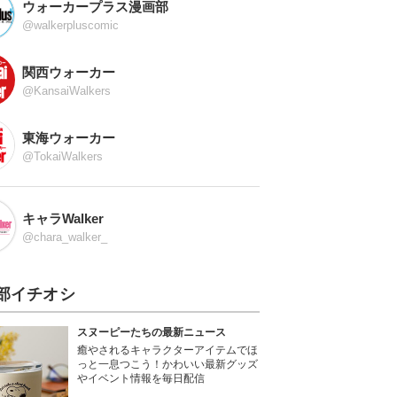
ウォーカープラス漫画部
@walkerpluscomic
関西ウォーカー
@KansaiWalkers
東海ウォーカー
@TokaiWalkers
キャラWalker
@chara_walker_
部イチオシ
スヌーピーたちの最新ニュース
癒やされるキャラクターアイテムでほ
っと一息つこう！かわいい最新グッズ
やイベント情報を毎日配信