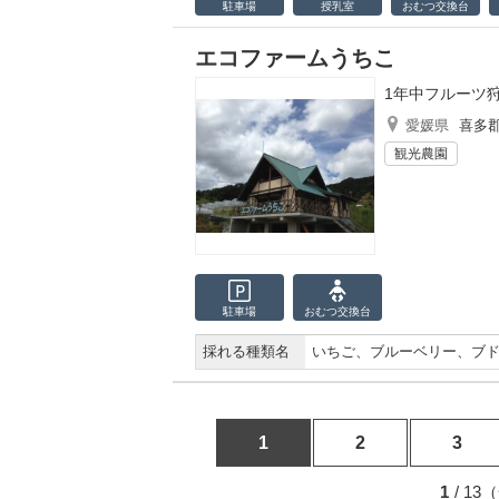
駐車場
授乳室
おむつ
交換台
エコファームうちこ
1年中フルーツ
愛媛県
喜多
観光農園
駐車場
おむつ
交換台
採れる種類名
いちご、ブルーベリー、ブ
1
2
3
1
/ 1