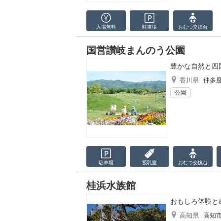
入場無料
駐車場
おむつ
交換台
国営讃岐まんのう公園
豊かな自然と四
香川県
仲多
公園
駐車場
授乳室
おむつ
交換台
桂浜水族館
おもしろ体験と
高知県
高知