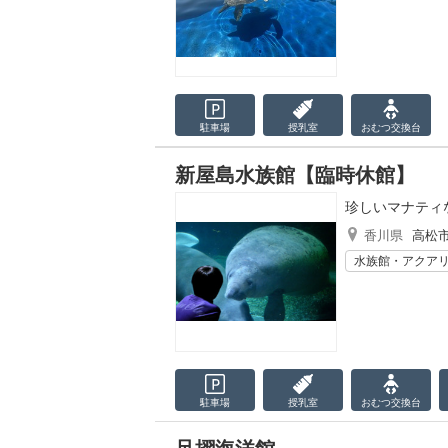
駐車場
授乳室
おむつ
交換台
新屋島水族館【臨時休館】
珍しいマナティ
香川県
高松
水族館・アクア
駐車場
授乳室
おむつ
交換台