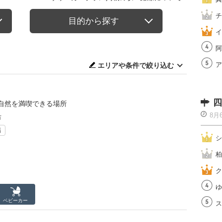
チ
目的から探す
イ
阿
ア
エリアや条件で絞り込む
四
自然を満喫できる場所
8月
市
場
シ
柏
ク
ゆ
ベビーカー
ス