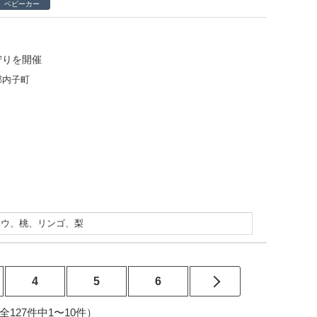
ベビーカー
狩りを開催
郡内子町
ドウ、桃、リンゴ、梨
4
5
6
3（全127件中1〜10件）