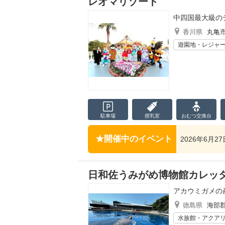
レオマリゾート
中四国最大級の
香川県
丸亀
遊園地・レジャ
駐車場
授乳室
おむつ
交換台
開催中のイベント
2026年6月
日和佐うみがめ博物館カレッ
アカウミガメの
徳島県
海部
水族館・アクア