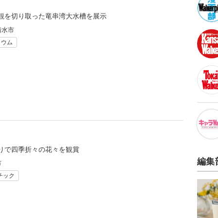
観を切り取った竜串湾大水槽を展示
清水市
リウム
りで四季折々の花々を観賞
編集
市
チック