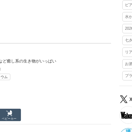
ビ
水
20
七
リ
など癒し系の生き物がいっぱい
お
市
プ
リウム
ベビーカー