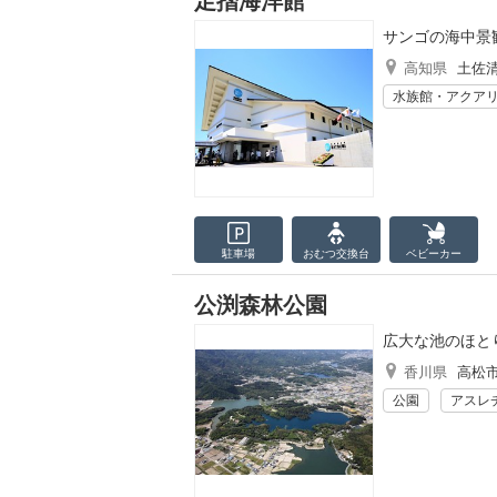
足摺海洋館
サンゴの海中景
高知県
土佐
水族館・アクア
駐車場
おむつ
交換台
ベビーカー
公渕森林公園
広大な池のほと
香川県
高松
公園
アスレ