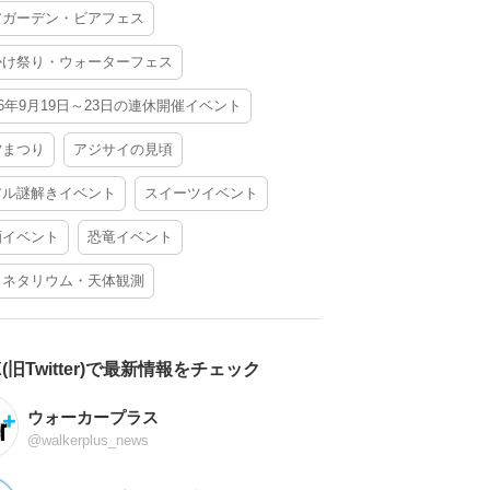
アガーデン・ビアフェス
かけ祭り・ウォーターフェス
26年9月19日～23日の連休開催イベント
夕まつり
アジサイの見頃
アル謎解きイベント
スイーツイベント
酒イベント
恐竜イベント
ラネタリウム・天体観測
X(旧Twitter)で最新情報をチェック
ウォーカープラス
@walkerplus_news