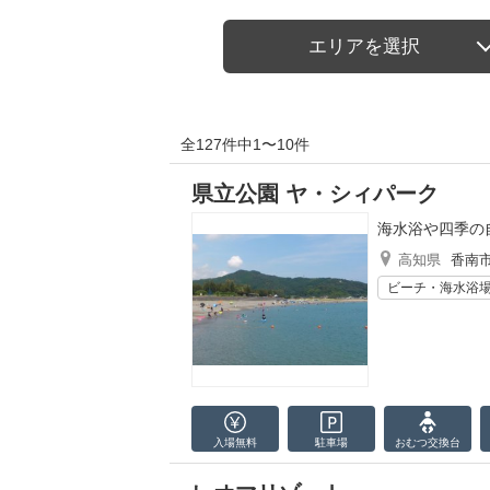
エリアを選択
全127件中1〜10件
県立公園 ヤ・シィパーク
海水浴や四季の
高知県
香南
ビーチ・海水浴
入場無料
駐車場
おむつ
交換台