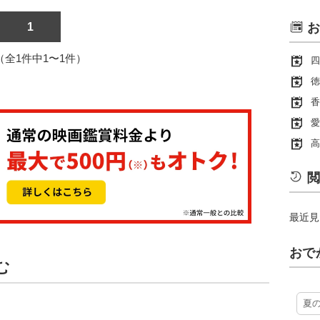
1
お
1（全1件中1〜1件）
四
徳
香
愛
高
閲
最近見
おで
む
夏