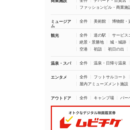
全件
デパート・百貨店
商業施設
ファッションビル・商業施
全件
美術館
博物館・
ミュージア
ム
全件
道の駅
サービス
観光
絶景・景勝地
城・城跡
空港
初詣
初日の出
全件
温泉・日帰り温泉
温泉・スパ
全件
フットサルコート
エンタメ
屋内アミューズメント施設
全件
キャンプ場
バー
アウトドア