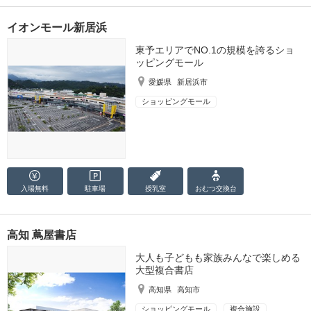
イオンモール新居浜
東予エリアでNO.1の規模を誇るショ
ッピングモール
愛媛県
新居浜市
ショッピングモール
入場無料
駐車場
授乳室
おむつ
交換台
高知 蔦屋書店
大人も子どもも家族みんなで楽しめる
大型複合書店
高知県
高知市
ショッピングモール
複合施設