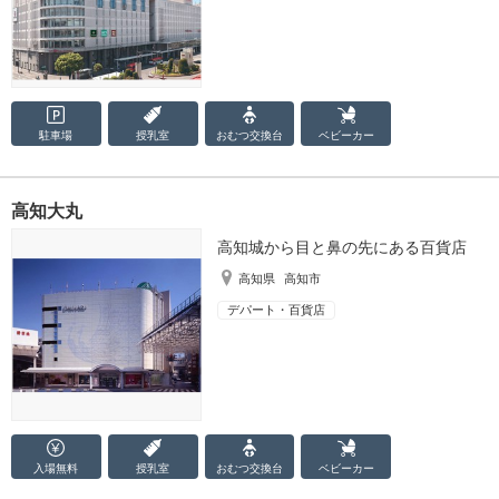
駐車場
授乳室
おむつ
交換台
ベビーカー
高知大丸
高知城から目と鼻の先にある百貨店
高知県
高知市
デパート・百貨店
入場無料
授乳室
おむつ
交換台
ベビーカー