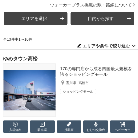
ウォーカープラス掲載の駅・路線について
エリアを選択
目的から探す
全13件中1〜10件
エリアや条件で絞り込む
ゆめタウン高松
170の専門店から成る四国最大規模を
誇るショッピングモール
香川県
高松市
ショッピングモール
入場無料
駐車場
授乳室
おむつ
交換台
ベビーカー