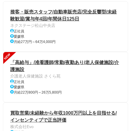
接客・販売スタッフ/自動車販売店/完全反響型/未経
験歓迎/賞与年4回/年間休日125日
ネクステージ松山中央店
正社員
愛媛県
月給27万円～64万4,000円
NEW
「高給与」/准看護師/常勤/夜勤あり/老人保健施設/介
護施設
介護老人保健施設 さくら苑
正社員
愛媛県
月給22万800円～26万5,800円
買取営業/未経験から年収1000万円以上を目指せる/
インセンティブで正当評価
株式会社Evo