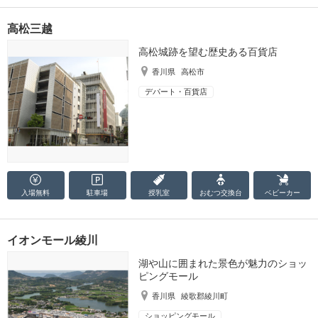
高松三越
高松城跡を望む歴史ある百貨店
香川県
高松市
デパート・百貨店
入場無料
駐車場
授乳室
おむつ
交換台
ベビーカー
イオンモール綾川
湖や山に囲まれた景色が魅力のショッ
ピングモール
香川県
綾歌郡綾川町
ショッピングモール