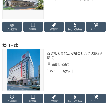
入場無料
駐車場
授乳室
おむつ
交換台
ベビーカー
松山三越
百貨店と専門店が融合した街の賑わい
拠点
愛媛県
松山市
デパート・百貨店
入場無料
駐車場
授乳室
おむつ
交換台
ベビーカー