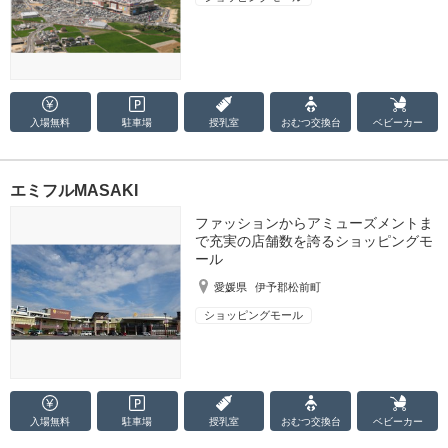
入場無料
駐車場
授乳室
おむつ
交換台
ベビーカー
エミフルMASAKI
ファッションからアミューズメントま
で充実の店舗数を誇るショッピングモ
ール
愛媛県
伊予郡松前町
ショッピングモール
入場無料
駐車場
授乳室
おむつ
交換台
ベビーカー