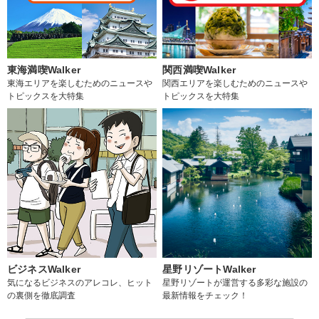
東海満喫Walker
関西満喫Walker
東海エリアを楽しむためのニュースや
関西エリアを楽しむためのニュースや
トピックスを大特集
トピックスを大特集
ビジネスWalker
星野リゾートWalker
気になるビジネスのアレコレ、ヒット
星野リゾートが運営する多彩な施設の
の裏側を徹底調査
最新情報をチェック！