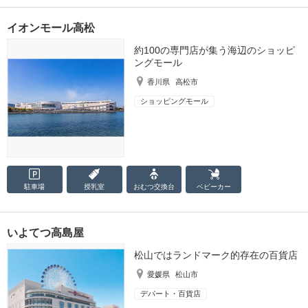
イオンモール高松
約100の専門店が集う海辺のショッピ
ングモール
香川県
高松市
ショッピングモール
駐車場
授乳室
おむつ
交換台
ベビーカー
いよてつ高島屋
松山ではランドマーク的存在の百貨店
愛媛県
松山市
デパート・百貨店