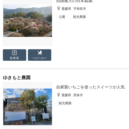
四国最大の日本庭園
愛媛県
宇和島市
公園
観光農園
駐車場
ベビーカー
ゆきもと農園
自家製いちごを使ったスイーツが人気
愛媛県
西条市
観光農園