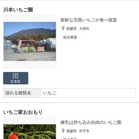
川本いちご園
新鮮な完熟いちごが食べ放題
愛媛県
大洲市
観光農園
駐車場
採れる種類名
いちご
いちご家おおもり
練乳は持ち込み自由のいちご園
愛媛県
伊予市