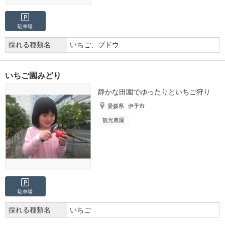
駐車場
採れる種類名
いちご、ブドウ
いちご園みどり
静かな田園でゆったりといちご狩り
愛媛県
伊予市
観光農園
駐車場
採れる種類名
いちご