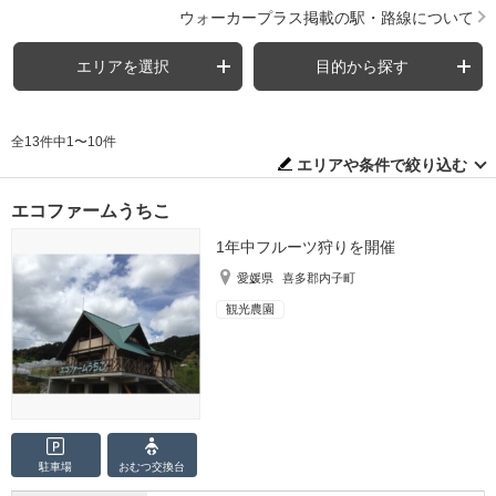
ウォーカープラス掲載の駅・路線について
エリアを選択
目的から探す
全13件中1〜10件
エリアや条件で絞り込む
エコファームうちこ
1年中フルーツ狩りを開催
愛媛県
喜多郡内子町
観光農園
駐車場
おむつ
交換台