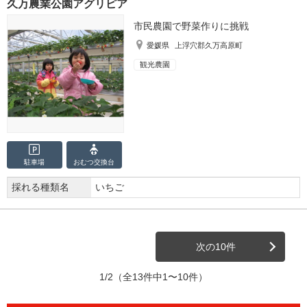
久万農業公園アグリピア
市民農園で野菜作りに挑戦
愛媛県
上浮穴郡久万高原町
観光農園
駐車場
おむつ
交換台
採れる種類名
いちご
次の10件
1/2
（全13件中1〜10件）