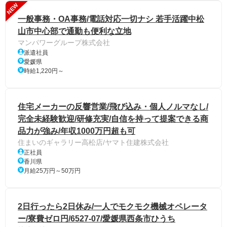
NEW
一般事務・OA事務/電話対応一切ナシ 若手活躍中松
山市中心部で通勤も便利な立地
マンパワーグループ株式会社
派遣社員
愛媛県
時給1,220円～
住宅メーカーの反響営業/飛び込み・個人ノルマなし/
完全未経験歓迎/研修充実/自信を持って提案できる商
品力が強み/年収1000万円超も可
住まいのギャラリー高松店/ヤマト住建株式会社
正社員
香川県
月給25万円～50万円
2日行ったら2日休み/一人でモクモク機械オペレータ
ー/寮費ゼロ円/6527-07/愛媛県西条市ひうち