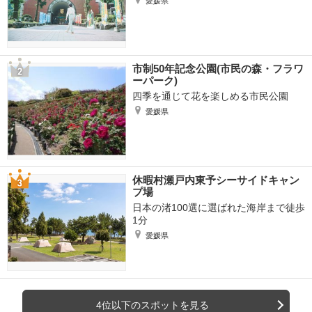
愛媛県
市制50年記念公園(市民の森・フラワ
ーパーク)
四季を通じて花を楽しめる市民公園
愛媛県
休暇村瀬戸内東予シーサイドキャン
プ場
日本の渚100選に選ばれた海岸まで徒歩
1分
愛媛県
4位以下のスポットを見る