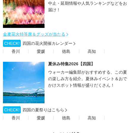
中止・延期情報や人気ランキングなどをお
届け！
金麦花火特等席＆グッズが当たる
CHECK!
四国の花火開催カレンダー
香川
愛媛
徳島
高知
夏休み特集2026【四国】
ウォーカー編集部がおすすめする、この夏
の楽しみ方を紹介。夏休みイベント＆おで
かけスポット情報が盛りだくさん！
CHECK!
四国の夏祭りはこちら
香川
愛媛
徳島
高知