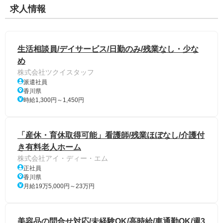
求人情報
生活相談員/デイサービス/日勤のみ/残業なし・少な
め
株式会社ツクイスタッフ
派遣社員
香川県
時給1,300円～1,450円
「産休・育休取得可能」看護師/残業ほぼなし/介護付
き有料老人ホーム
株式会社アイ・ディー・エム
正社員
香川県
月給19万5,000円～23万円
美容品の問合せ対応/未経験OK/高時給/車通勤OK/週3