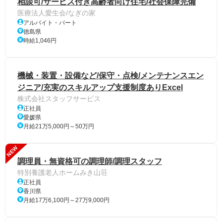
相談可/サービス付き高齢者向け住宅/社会保障完備
医療法人愛生会/なぎの家
アルバイト・パート
徳島県
時給1,046円
機械・装置・設備など/保守・点検/メンテナンスエン
ジニア/充実のスキルアップ支援制度ありExcel
株式会社スタッフサービス
正社員
愛媛県
月給21万5,000円～50万円
NEW
調理員・無資格可の調理師/調理スタッフ
特別養護老人ホームみき山荘
正社員
香川県
月給17万6,100円～27万9,000円