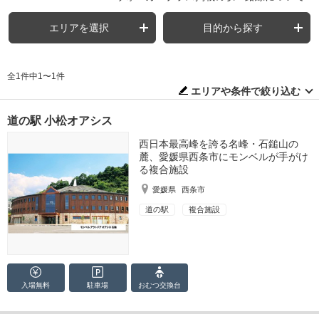
エリアを選択
目的から探す
全1件中1〜1件
エリアや条件で絞り込む
道の駅 小松オアシス
西日本最高峰を誇る名峰・石鎚山の
麓、愛媛県西条市にモンベルが手がけ
る複合施設
愛媛県
西条市
道の駅
複合施設
入場無料
駐車場
おむつ
交換台