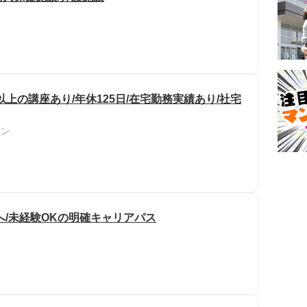
種以上の講座あり/年休125日/在宅勤務実績あり/社宅
ョン
へ/未経験OKの明確キャリアパス