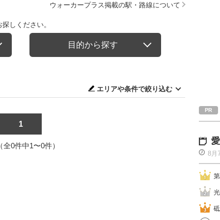
ウォーカープラス掲載の駅・路線について
お探しください。
目的から探す
エリアや条件で絞り込む
1
愛
1（全0件中1〜0件）
8月
第
光
砥