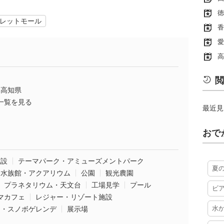
徳
レットモール
香
愛
高
閲
高知県
一覧を見る
最近見
おで
施設
テーマパーク・アミューズメントパーク
夏
水族館・アクアリウム
公園
観光農園
プラネタリウム・天文台
工場見学
プール
ビ
マカフェ
レジャー・リゾート施設
水
ー・スノボゲレンデ
展示場