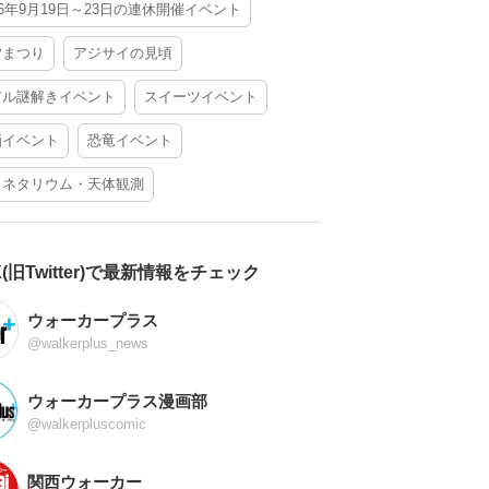
26年9月19日～23日の連休開催イベント
夕まつり
アジサイの見頃
アル謎解きイベント
スイーツイベント
酒イベント
恐竜イベント
ラネタリウム・天体観測
X(旧Twitter)で最新情報をチェック
ウォーカープラス
@walkerplus_news
ウォーカープラス漫画部
@walkerpluscomic
関西ウォーカー