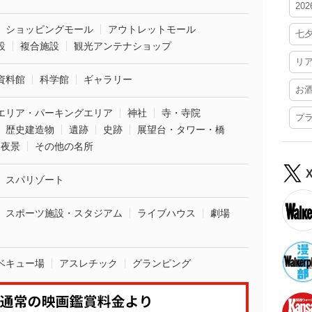
20
ショッピングモール
アウトレットモール
七
設
複合施設
観光アンテナショップ
リ
資料館
科学館
ギャラリー
お
エリア・パーキングエリア
神社
寺・寺院
プ
歴史建造物
遺跡
史跡
展望台・タワー・橋
夜景
その他の名所
スパリゾート
スポーツ施設・スタジアム
ライブハウス
劇場
ベキュー場
アスレチック
グランピング