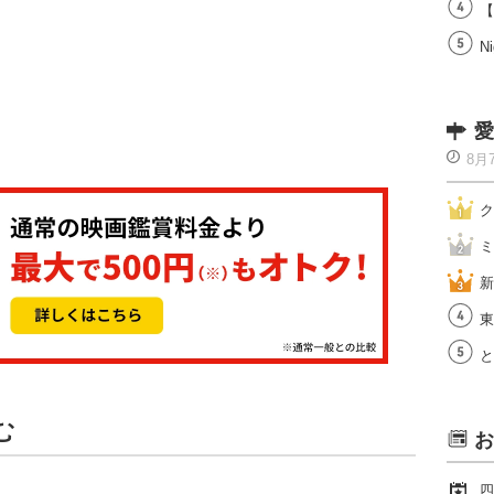
【
Ni
愛
8月
ク
ミ
新
東
と
む
お
四