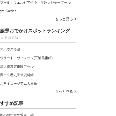
プール】ウェルピア伊予 屋外レジャープール
ght Garden
もっと見る
媛県おでかけスポットランキング
7日 9:32更新
アハウス今治
ウラート・ヴィレッジ(三浦美術館)
居浜市東雲市民プール
温市立歴史民俗資料館
ころミュージアム大三島
もっと見る
すすめ記事
国のおすすめ温泉15選