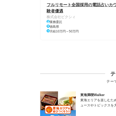
フルリモート全国採用の電話占いカウン
験者優遇
株式会社ピクシィ
業務委託
徳島県
月給10万円～50万円
テ
テー
東海満喫Walker
東海エリアを楽しむた
ュースやトピックスを