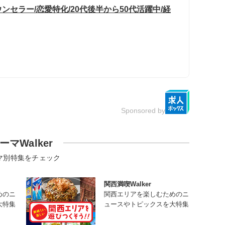
セラー/恋愛特化/20代後半から50代活躍中/経
Sponsored by
ーマWalker
マ別特集をチェック
関西満喫Walker
めのニ
関西エリアを楽しむためのニ
大特集
ュースやトピックスを大特集