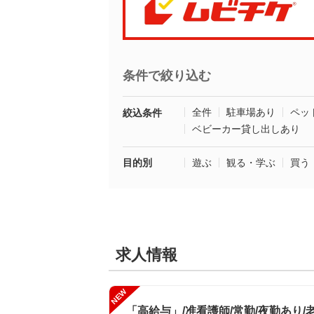
条件で絞り込む
全件
駐車場あり
ペッ
絞込条件
ベビーカー貸し出しあり
目的別
遊ぶ
観る・学ぶ
買う
求人情報
NEW
「高給与」/准看護師/常勤/夜勤あり/