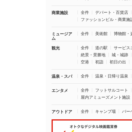
全件
デパート・百貨店
商業施設
ファッションビル・商業施
全件
美術館
博物館・
ミュージア
ム
全件
道の駅
サービス
観光
絶景・景勝地
城・城跡
空港
初詣
初日の出
全件
温泉・日帰り温泉
温泉・スパ
全件
フットサルコート
エンタメ
屋内アミューズメント施設
全件
キャンプ場
バー
アウトドア