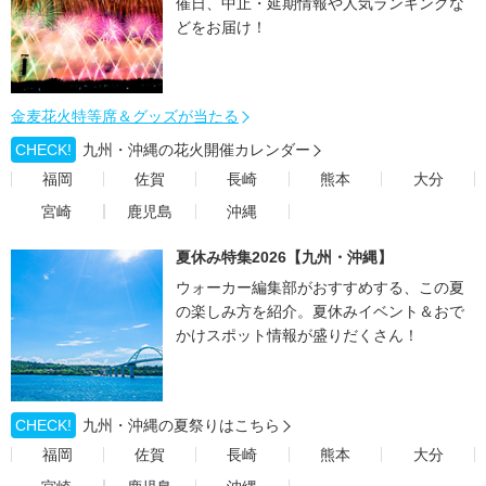
催日、中止・延期情報や人気ランキングな
どをお届け！
金麦花火特等席＆グッズが当たる
CHECK!
九州・沖縄の花火開催カレンダー
福岡
佐賀
長崎
熊本
大分
宮崎
鹿児島
沖縄
夏休み特集2026【九州・沖縄】
ウォーカー編集部がおすすめする、この夏
の楽しみ方を紹介。夏休みイベント＆おで
かけスポット情報が盛りだくさん！
CHECK!
九州・沖縄の夏祭りはこちら
福岡
佐賀
長崎
熊本
大分