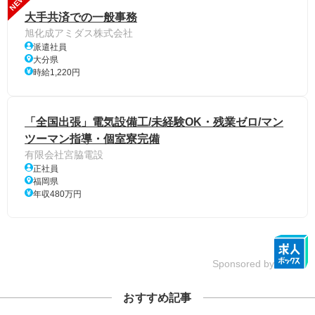
NEW
大手共済での一般事務
旭化成アミダス株式会社
派遣社員
大分県
時給1,220円
「全国出張」電気設備工/未経験OK・残業ゼロ/マン
ツーマン指導・個室寮完備
有限会社宮脇電設
正社員
福岡県
年収480万円
Sponsored by
おすすめ記事